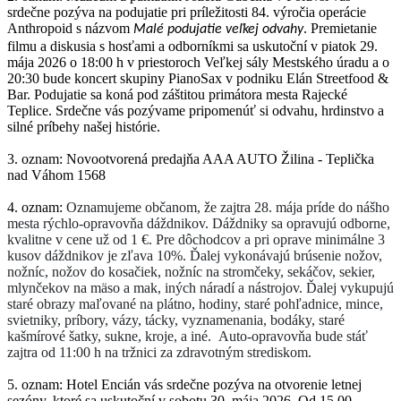
srdečne pozýva na podujatie pri príležitosti 84. výročia operácie
Anthropoid s názvom
. Premietanie
Malé podujatie veľkej odvahy
filmu a diskusia s hosťami a odborníkmi sa uskutoční v piatok 29.
mája 2026 o 18:00 h v priestoroch Veľkej sály Mestského úradu a o
20:30 bude koncert skupiny PianoSax v podniku Elán Streetfood &
Bar. Podujatie sa koná pod záštitou primátora mesta Rajecké
Teplice. Srdečne vás pozývame pripomenúť si odvahu, hrdinstvo a
silné príbehy našej histórie.
3. oznam: Novootvorená predajňa AAA AUTO Žilina - Teplička
nad Váhom 1568
4. oznam:
Oznamujeme občanom, že zajtra 28. mája príde do nášho
mesta rýchlo-opravovňa dáždnikov. Dáždniky sa opravujú odborne,
kvalitne v cene už od 1 €. Pre dôchodcov a pri oprave minimálne 3
kusov dáždnikov je zľava 10%. Ďalej vykonávajú brúsenie nožov,
nožníc, nožov do kosačiek, nožníc na stromčeky, sekáčov, sekier,
mlynčekov na mäso a mak, iných náradí a nástrojov. Ďalej vykupujú
staré obrazy maľované na plátno, hodiny, staré pohľadnice, mince,
svietniky, príbory, vázy, tácky, vyznamenania, bodáky, staré
kašmírové šatky, sukne, kroje, a iné. Auto-opravovňa bude stáť
zajtra od 11:00 h na tržnici za zdravotným strediskom.
5. oznam: Hotel Encián vás srdečne pozýva na otvorenie letnej
sezóny, ktoré sa uskutoční v sobotu 30. mája 2026. Od 15.00