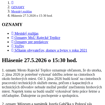
OZNAMY
Mestský rozhlas
Hlásenie 27.5.2026 o 15:30 hod.
OZNAMY
Mestský rozhlas
Oznamy MsÚ Rajecké Teplice
Oznamy pre predajcov
Voľby
Sčítanie obyvateľov, domov a bytov v roku 2021
Hlásenie 27.5.2026 o 15:30 hod.
1. oznam:
Mesto Rajecké Teplice oznamuje občanom, že do utorka,
2. júna 2026 je potrebné vykonať údržbu zelene na cintorínoch
okolo hrobových miest. Od 3. júna 2026 budú kosiť na cintorínoch
pracovníci technických služieb mesta, pričom z kapacitných a
technických dôvodov nebude možné predísť znečisteniu hrobových
miest. Napriek tomu sa budú snažiť vykonávať tieto práce šetrne a
ohľaduplne. Ďakujeme za pochopenie a spoluprácu.
2. oznam: Múzeum a pamätník Jozefa Gabčíka v Poluvsí vás