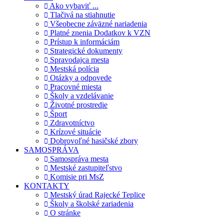
Ako vybaviť ...
Tlačivá na stiahnutie
Všeobecne záväzné nariadenia
Platné znenia Dodatkov k VZN
Prístup k informáciám
Strategické dokumenty
Spravodajca mesta
Mestská polícia
Otázky a odpovede
Pracovné miesta
Školy a vzdelávanie
Životné prostredie
Šport
Zdravotníctvo
Krízové situácie
Dobrovoľné hasičské zbory
SAMOSPRÁVA
Samospráva mesta
Mestské zastupiteľstvo
Komisie pri MsZ
KONTAKTY
Mestský úrad Rajecké Teplice
Školy a školské zariadenia
O stránke