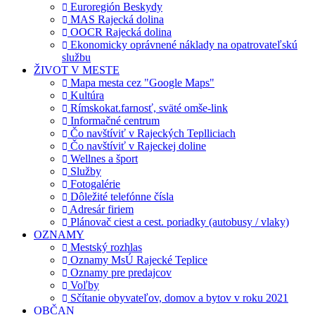
Euroregión Beskydy
MAS Rajecká dolina
OOCR Rajecká dolina
Ekonomicky oprávnené náklady na opatrovateľskú
službu
ŽIVOT V MESTE
Mapa mesta cez "Google Maps"
Kultúra
Rímskokat.farnosť, sväté omše-link
Informačné centrum
Čo navštíviť v Rajeckých Teplliciach
Čo navštíviť v Rajeckej doline
Wellnes a šport
Služby
Fotogalérie
Dôležité telefónne čísla
Adresár firiem
Plánovač ciest a cest. poriadky (autobusy / vlaky)
OZNAMY
Mestský rozhlas
Oznamy MsÚ Rajecké Teplice
Oznamy pre predajcov
Voľby
Sčítanie obyvateľov, domov a bytov v roku 2021
OBČAN