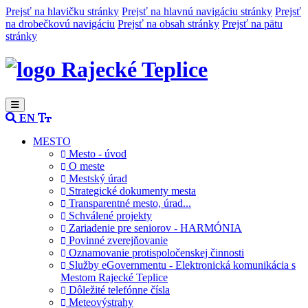
Prejsť na hlavičku stránky
Prejsť na hlavnú navigáciu stránky
Prejsť
na drobečkovú navigáciu
Prejsť na obsah stránky
Prejsť na pätu
stránky
Rajecké Teplice
EN
MESTO
Mesto - úvod
O meste
Mestský úrad
Strategické dokumenty mesta
Transparentné mesto, úrad...
Schválené projekty
Zariadenie pre seniorov - HARMÓNIA
Povinné zverejňovanie
Oznamovanie protispoločenskej činnosti
Služby eGovernmentu - Elektronická komunikácia s
Mestom Rajecké Teplice
Dôležité telefónne čísla
Meteovýstrahy