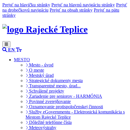
Prejsť na hlavičku stránky
Prejsť na hlavnú navigáciu stránky
Prejsť
na drobečkovú navigáciu
Prejsť na obsah stránky
Prejsť na pätu
stránky
Rajecké Teplice
EN
MESTO
Mesto - úvod
O meste
Mestský úrad
Strategické dokumenty mesta
Transparentné mesto, úrad...
Schválené projekty
Zariadenie pre seniorov - HARMÓNIA
Povinné zverejňovanie
Oznamovanie protispoločenskej činnosti
Služby eGovernmentu - Elektronická komunikácia s
Mestom Rajecké Teplice
Dôležité telefónne čísla
Meteovýstrahy