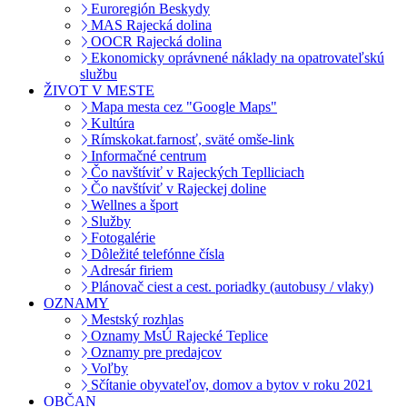
Euroregión Beskydy
MAS Rajecká dolina
OOCR Rajecká dolina
Ekonomicky oprávnené náklady na opatrovateľskú
službu
ŽIVOT V MESTE
Mapa mesta cez "Google Maps"
Kultúra
Rímskokat.farnosť, sväté omše-link
Informačné centrum
Čo navštíviť v Rajeckých Teplliciach
Čo navštíviť v Rajeckej doline
Wellnes a šport
Služby
Fotogalérie
Dôležité telefónne čísla
Adresár firiem
Plánovač ciest a cest. poriadky (autobusy / vlaky)
OZNAMY
Mestský rozhlas
Oznamy MsÚ Rajecké Teplice
Oznamy pre predajcov
Voľby
Sčítanie obyvateľov, domov a bytov v roku 2021
OBČAN