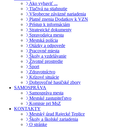
Ako vybaviť ...
Tlačivá na stiahnutie
Všeobecne záväzné nariadenia
Platné znenia Dodatkov k VZN
Prístup k informáciám
Strategické dokumenty
Spravodajca mesta
Mestská polícia
Otázky a odpovede
Pracovné miesta
Školy a vzdelávanie
Životné prostredie
Šport
Zdravotníctvo
Krízové situácie
Dobrovoľné hasičské zbory
SAMOSPRÁVA
Samospráva mesta
Mestské zastupiteľstvo
Komisie pri MsZ
KONTAKTY
Mestský úrad Rajecké Teplice
Školy a školské zariadenia
O stránke