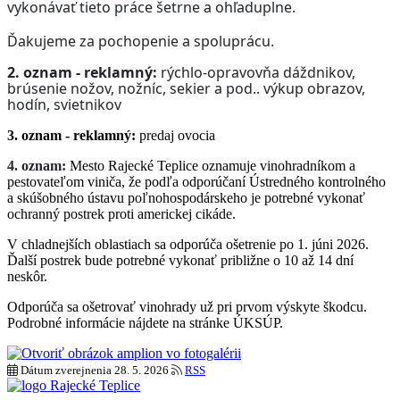
vykonávať tieto práce šetrne a ohľaduplne.
Ďakujeme za pochopenie a spoluprácu.
2. oznam - reklamný:
rýchlo-opravovňa dáždnikov,
brúsenie nožov, nožníc, sekier a pod.. výkup obrazov,
hodín, svietnikov
3. oznam - reklamný:
predaj ovocia
4. oznam:
Mesto Rajecké Teplice oznamuje vinohradníkom a
pestovateľom viniča, že podľa odporúčaní Ústredného kontrolného
a skúšobného ústavu poľnohospodárskeho je potrebné vykonať
ochranný postrek proti americkej cikáde.
V chladnejších oblastiach sa odporúča ošetrenie po 1. júni 2026.
Ďalší postrek bude potrebné vykonať približne o 10 až 14 dní
neskôr.
Odporúča sa ošetrovať vinohrady už pri prvom výskyte škodcu.
Podrobné informácie nájdete na stránke ÚKSÚP.
Dátum zverejnenia
28. 5. 2026
RSS