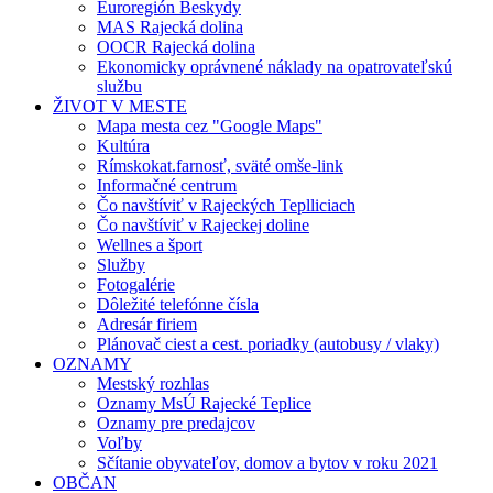
Euroregión Beskydy
MAS Rajecká dolina
OOCR Rajecká dolina
Ekonomicky oprávnené náklady na opatrovateľskú
službu
ŽIVOT V MESTE
Mapa mesta cez "Google Maps"
Kultúra
Rímskokat.farnosť, sväté omše-link
Informačné centrum
Čo navštíviť v Rajeckých Teplliciach
Čo navštíviť v Rajeckej doline
Wellnes a šport
Služby
Fotogalérie
Dôležité telefónne čísla
Adresár firiem
Plánovač ciest a cest. poriadky (autobusy / vlaky)
OZNAMY
Mestský rozhlas
Oznamy MsÚ Rajecké Teplice
Oznamy pre predajcov
Voľby
Sčítanie obyvateľov, domov a bytov v roku 2021
OBČAN