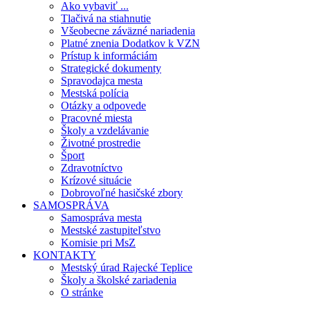
Ako vybaviť ...
Tlačivá na stiahnutie
Všeobecne záväzné nariadenia
Platné znenia Dodatkov k VZN
Prístup k informáciám
Strategické dokumenty
Spravodajca mesta
Mestská polícia
Otázky a odpovede
Pracovné miesta
Školy a vzdelávanie
Životné prostredie
Šport
Zdravotníctvo
Krízové situácie
Dobrovoľné hasičské zbory
SAMOSPRÁVA
Samospráva mesta
Mestské zastupiteľstvo
Komisie pri MsZ
KONTAKTY
Mestský úrad Rajecké Teplice
Školy a školské zariadenia
O stránke