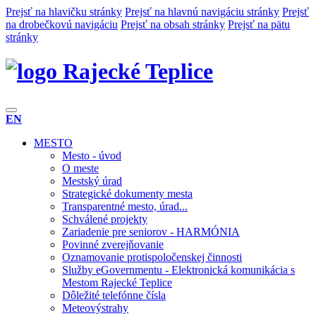
Prejsť na hlavičku stránky
Prejsť na hlavnú navigáciu stránky
Prejsť
na drobečkovú navigáciu
Prejsť na obsah stránky
Prejsť na pätu
stránky
Rajecké Teplice
EN
MESTO
Mesto - úvod
O meste
Mestský úrad
Strategické dokumenty mesta
Transparentné mesto, úrad...
Schválené projekty
Zariadenie pre seniorov - HARMÓNIA
Povinné zverejňovanie
Oznamovanie protispoločenskej činnosti
Služby eGovernmentu - Elektronická komunikácia s
Mestom Rajecké Teplice
Dôležité telefónne čísla
Meteovýstrahy