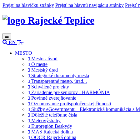
Prejsť na hlavičku stránky
Prejsť na hlavnú navigáciu stránky
Prejsť 
Rajecké Teplice
EN
MESTO
Mesto - úvod
O meste
Mestský úrad
Strategické dokumenty mesta
Transparentné mesto, úrad...
Schválené projekty
Zariadenie pre seniorov - HARMÓNIA
Povinné zverejňovanie
Oznamovanie protispoločenskej činnosti
Služby eGovernmentu - Elektronická komunikácia s M
Dôležité telefónne čísla
Meteovýstrahy
Euroregión Beskydy
MAS Rajecká dolina
OOCR Rajecká dolina