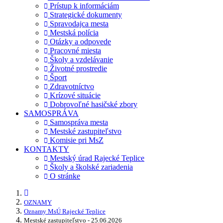
Prístup k informáciám
Strategické dokumenty
Spravodajca mesta
Mestská polícia
Otázky a odpovede
Pracovné miesta
Školy a vzdelávanie
Životné prostredie
Šport
Zdravotníctvo
Krízové situácie
Dobrovoľné hasičské zbory
SAMOSPRÁVA
Samospráva mesta
Mestské zastupiteľstvo
Komisie pri MsZ
KONTAKTY
Mestský úrad Rajecké Teplice
Školy a školské zariadenia
O stránke
OZNAMY
Oznamy MsÚ Rajecké Teplice
Mestské zastupiteľstvo - 25.06.2026