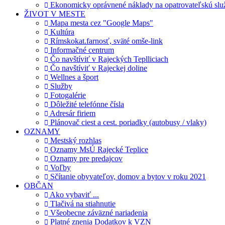
Ekonomicky oprávnené náklady na opatrovateľskú slu
ŽIVOT V MESTE
Mapa mesta cez "Google Maps"
Kultúra
Rímskokat.farnosť, sväté omše-link
Informačné centrum
Čo navštíviť v Rajeckých Teplliciach
Čo navštíviť v Rajeckej doline
Wellnes a šport
Služby
Fotogalérie
Dôležité telefónne čísla
Adresár firiem
Plánovač ciest a cest. poriadky (autobusy / vlaky)
OZNAMY
Mestský rozhlas
Oznamy MsÚ Rajecké Teplice
Oznamy pre predajcov
Voľby
Sčítanie obyvateľov, domov a bytov v roku 2021
OBČAN
Ako vybaviť ...
Tlačivá na stiahnutie
Všeobecne záväzné nariadenia
Platné znenia Dodatkov k VZN