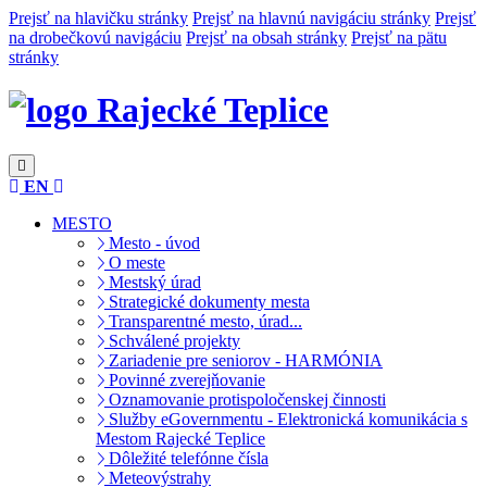
Prejsť na hlavičku stránky
Prejsť na hlavnú navigáciu stránky
Prejsť
na drobečkovú navigáciu
Prejsť na obsah stránky
Prejsť na pätu
stránky
Rajecké Teplice
EN
MESTO
Mesto - úvod
O meste
Mestský úrad
Strategické dokumenty mesta
Transparentné mesto, úrad...
Schválené projekty
Zariadenie pre seniorov - HARMÓNIA
Povinné zverejňovanie
Oznamovanie protispoločenskej činnosti
Služby eGovernmentu - Elektronická komunikácia s
Mestom Rajecké Teplice
Dôležité telefónne čísla
Meteovýstrahy