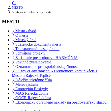
MESTO
Strategické dokumenty mesta
MESTO
Mesto - úvod
O meste
Mestský úrad
Strategické dokumenty mesta
Transparentné mesto, úrad...
Schválené projekty
Zariadenie pre seniorov - HARMÓNIA
Povinné zverejňovanie
Oznamovanie protispoločenskej činnosti
Služby eGovernmentu - Elektronická komunikácia s
Mestom Rajecké Teplice
Dôležité telefónne čísla
Meteovýstrahy
Euroregión Beskydy
MAS Rajecká dolina
OOCR Rajecká dolina
Ekonomicky oprávnené náklady na opatrovateľskú službu