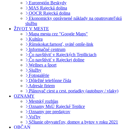
Euroregión Beskydy
MAS Rajecká dolina
OOCR Rajecká dolina
Ekonomicky oprávnené náklady na opatrovateľskú
službu
ŽIVOT V MESTE
Mapa mesta cez "Google Maps"
Kultúra
Rímskokat.farnosť, sväté omše-link
Informačné centrum
Čo navštíviť v Rajeckých Teplliciach
Čo navštíviť v Rajeckej doline
Wellnes a šport
Služby
Fotogalérie
Dôležité telefónne čísla
Adresár firiem
Plánovač ciest a cest. poriadky (autobusy / vlaky)
OZNAMY
Mestský rozhlas
Oznamy MsÚ Rajecké Teplice
Oznamy pre predajcov
Voľby
Sčítanie obyvateľov, domov a bytov v roku 2021
OBČAN