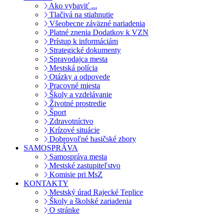
Ako vybaviť ...
Tlačivá na stiahnutie
Všeobecne záväzné nariadenia
Platné znenia Dodatkov k VZN
Prístup k informáciám
Strategické dokumenty
Spravodajca mesta
Mestská polícia
Otázky a odpovede
Pracovné miesta
Školy a vzdelávanie
Životné prostredie
Šport
Zdravotníctvo
Krízové situácie
Dobrovoľné hasičské zbory
SAMOSPRÁVA
Samospráva mesta
Mestské zastupiteľstvo
Komisie pri MsZ
KONTAKTY
Mestský úrad Rajecké Teplice
Školy a školské zariadenia
O stránke