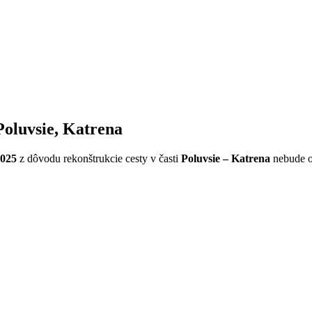
Poluvsie, Katrena
2025
z dôvodu rekonštrukcie cesty v časti
Poluvsie – Katrena
nebude o