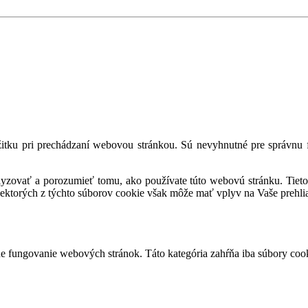
tku pri prechádzaní webovou stránkou. Sú nevyhnutné pre správnu fu
alyzovať a porozumieť tomu, ako používate túto webovú stránku. Tieto
iektorých z týchto súborov cookie však môže mať vplyv na Vaše prehli
 fungovanie webových stránok. Táto kategória zahŕňa iba súbory cook