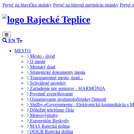
Prejsť na hlavičku stránky
Prejsť na hlavnú navigáciu stránky
Prejsť 
Rajecké Teplice
EN
MESTO
Mesto - úvod
O meste
Mestský úrad
Strategické dokumenty mesta
Transparentné mesto, úrad...
Schválené projekty
Zariadenie pre seniorov - HARMÓNIA
Povinné zverejňovanie
Oznamovanie protispoločenskej činnosti
Služby eGovernmentu - Elektronická komunikácia s M
Dôležité telefónne čísla
Meteovýstrahy
Euroregión Beskydy
MAS Rajecká dolina
OOCR Rajecká dolina