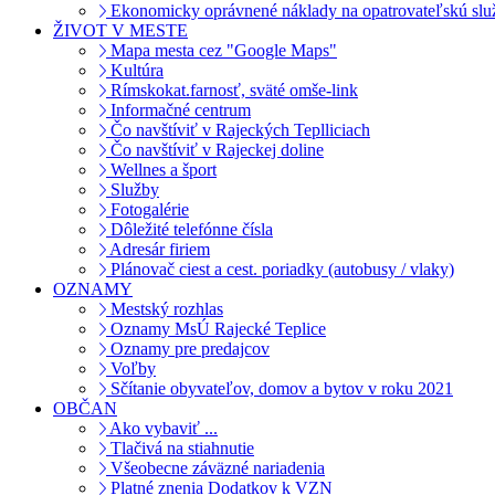
Ekonomicky oprávnené náklady na opatrovateľskú slu
ŽIVOT V MESTE
Mapa mesta cez "Google Maps"
Kultúra
Rímskokat.farnosť, sväté omše-link
Informačné centrum
Čo navštíviť v Rajeckých Teplliciach
Čo navštíviť v Rajeckej doline
Wellnes a šport
Služby
Fotogalérie
Dôležité telefónne čísla
Adresár firiem
Plánovač ciest a cest. poriadky (autobusy / vlaky)
OZNAMY
Mestský rozhlas
Oznamy MsÚ Rajecké Teplice
Oznamy pre predajcov
Voľby
Sčítanie obyvateľov, domov a bytov v roku 2021
OBČAN
Ako vybaviť ...
Tlačivá na stiahnutie
Všeobecne záväzné nariadenia
Platné znenia Dodatkov k VZN