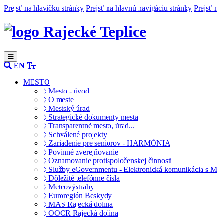
Prejsť na hlavičku stránky
Prejsť na hlavnú navigáciu stránky
Prejsť 
Rajecké Teplice
EN
MESTO
Mesto - úvod
O meste
Mestský úrad
Strategické dokumenty mesta
Transparentné mesto, úrad...
Schválené projekty
Zariadenie pre seniorov - HARMÓNIA
Povinné zverejňovanie
Oznamovanie protispoločenskej činnosti
Služby eGovernmentu - Elektronická komunikácia s M
Dôležité telefónne čísla
Meteovýstrahy
Euroregión Beskydy
MAS Rajecká dolina
OOCR Rajecká dolina