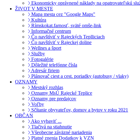
Ekonomicky oprávnené náklady na opatrovateľskú slu
ŽIVOT V MESTE
Mapa mesta cez "Google Maps"
Kultúra
Rímskokat.farnosť, sväté omše-link
Informačné centrum
Čo navštíviť v Rajeckých Teplliciach
Čo navštíviť v Rajeckej doline
Wellnes a šport
Služby
Fotogalérie
Dôležité telefónne čísla
Adresár firiem
Plánovač ciest a cest. poriadky (autobusy / vlaky)
OZNAMY
Mestský rozhlas
Oznamy MsÚ Rajecké Teplice
Oznamy pre predajcov
Voľby
Sčítanie obyvateľov, domov a bytov v roku 2021
OBČAN
Ako vybaviť ...
Tlačivá na stiahnutie
Všeobecne záväzné nariadenia
Platné znenia Dodatkov k VZN