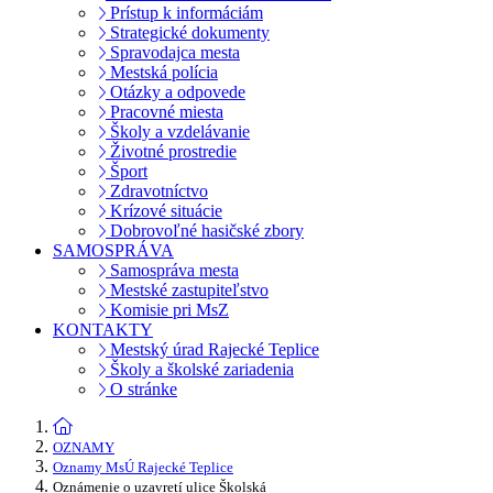
Prístup k informáciám
Strategické dokumenty
Spravodajca mesta
Mestská polícia
Otázky a odpovede
Pracovné miesta
Školy a vzdelávanie
Životné prostredie
Šport
Zdravotníctvo
Krízové situácie
Dobrovoľné hasičské zbory
SAMOSPRÁVA
Samospráva mesta
Mestské zastupiteľstvo
Komisie pri MsZ
KONTAKTY
Mestský úrad Rajecké Teplice
Školy a školské zariadenia
O stránke
OZNAMY
Oznamy MsÚ Rajecké Teplice
Oznámenie o uzavretí ulice Školská