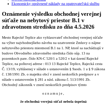
Ekonomicky oprávnené náklady na opatrovateľskú službu
Oznámenie výsledku obchodnej verejnej
súťaže na nebytový priestor B.1 v
zdravotnom stredisku zo dňa 4.5.2026
Mesto Rajecké Teplice ako vyhlasovateľ obchodnej verejnej súťaže
na
výber najvhodnejšieho návrhu na uzatvorenie Zmluvy o nájme
nebytového priestoru miestností B.1 na 1. NP, ktoré sa nachádzajú v
budove Obvodného zdravotného strediska číslo súp. 13 na
pozemkoch pare. číslo KN-C 520/1 a 520/2 v kat území Rajecké
Teplice, na poštovej adrese : 013 13 Rajecké Teplice, Rajecká cesta
Č. 13/19,
vyhlásenej v súlade s ustanovením § 9aods. 1 a § 9 zákona
č. 138/1991 Zb. o majetku obcí v znení neskorších predpisov a v
súlade s ustanovením § 281 a násl. zákona č. 513/1991 Zb.
Obchodný zákonník v znení neskorších predpisov týmto
oznamuje,
že obchodná verejná súťaž nebola úspešná