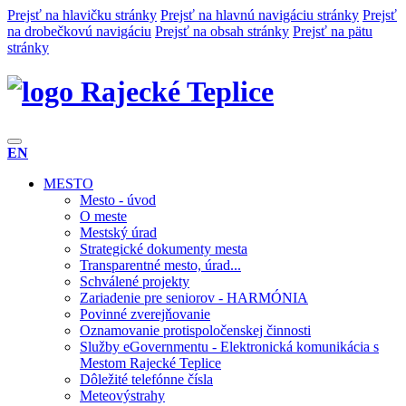
Prejsť na hlavičku stránky
Prejsť na hlavnú navigáciu stránky
Prejsť
na drobečkovú navigáciu
Prejsť na obsah stránky
Prejsť na pätu
stránky
Rajecké Teplice
EN
MESTO
Mesto - úvod
O meste
Mestský úrad
Strategické dokumenty mesta
Transparentné mesto, úrad...
Schválené projekty
Zariadenie pre seniorov - HARMÓNIA
Povinné zverejňovanie
Oznamovanie protispoločenskej činnosti
Služby eGovernmentu - Elektronická komunikácia s
Mestom Rajecké Teplice
Dôležité telefónne čísla
Meteovýstrahy