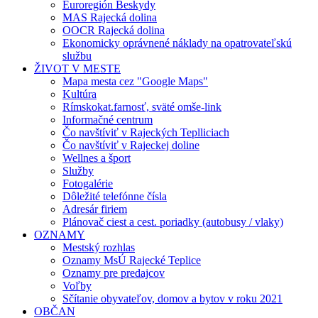
Euroregión Beskydy
MAS Rajecká dolina
OOCR Rajecká dolina
Ekonomicky oprávnené náklady na opatrovateľskú
službu
ŽIVOT V MESTE
Mapa mesta cez "Google Maps"
Kultúra
Rímskokat.farnosť, sväté omše-link
Informačné centrum
Čo navštíviť v Rajeckých Teplliciach
Čo navštíviť v Rajeckej doline
Wellnes a šport
Služby
Fotogalérie
Dôležité telefónne čísla
Adresár firiem
Plánovač ciest a cest. poriadky (autobusy / vlaky)
OZNAMY
Mestský rozhlas
Oznamy MsÚ Rajecké Teplice
Oznamy pre predajcov
Voľby
Sčítanie obyvateľov, domov a bytov v roku 2021
OBČAN