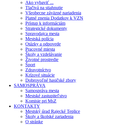
Ako vybaviť ...
Tlačivá na stiahnutie
Všeobecne záväzné nariadenia
Platné znenia Dodatkov k VZN
Prístup k informáciám
Strategické dokumenty
Spravodajca mesta
Mestská polícia
Otázky a odpovede
Pracovné miesta
Školy a vzdelávanie
Životné prostredie
Šport
Zdravotníctvo
Krízové situácie
Dobrovoľné hasičské zbory
SAMOSPRÁVA
Samospráva mesta
Mestské zastupiteľstvo
Komisie pri MsZ
KONTAKTY
Mestský úrad Rajecké Teplice
Školy a školské zariadenia
O stránke