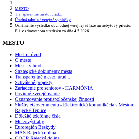
MESTO
Transparentné mesto, úrad...
Úradná tabuľa / verejné vyhlášky
Oznámenie výsledku obchodnej verejnej súťaže na nebytový priestor
B.1 v zdravotnom stredisku zo dňa 4.5.2026
MESTO
Mesto - úvod
O meste
Mestský úrad
Strategické dokumenty mesta
Transparentné mesto, úrad...
Schválené projekty
Zariadenie pre seniorov - HARMÓNIA
Povinné zverejňovanie
Oznamovanie protispoločenskej činnosti
Služby eGovernmentu - Elektronická komunikácia s Mestom
Rajecké Teplice
Dôležité telefónne čísla
Meteovýstrahy
Euroregión Beskydy
MAS Rajecká dolina
OOCR Rajecká dolina