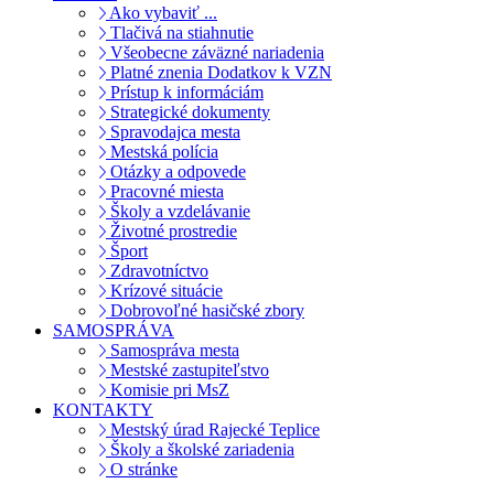
Ako vybaviť ...
Tlačivá na stiahnutie
Všeobecne záväzné nariadenia
Platné znenia Dodatkov k VZN
Prístup k informáciám
Strategické dokumenty
Spravodajca mesta
Mestská polícia
Otázky a odpovede
Pracovné miesta
Školy a vzdelávanie
Životné prostredie
Šport
Zdravotníctvo
Krízové situácie
Dobrovoľné hasičské zbory
SAMOSPRÁVA
Samospráva mesta
Mestské zastupiteľstvo
Komisie pri MsZ
KONTAKTY
Mestský úrad Rajecké Teplice
Školy a školské zariadenia
O stránke