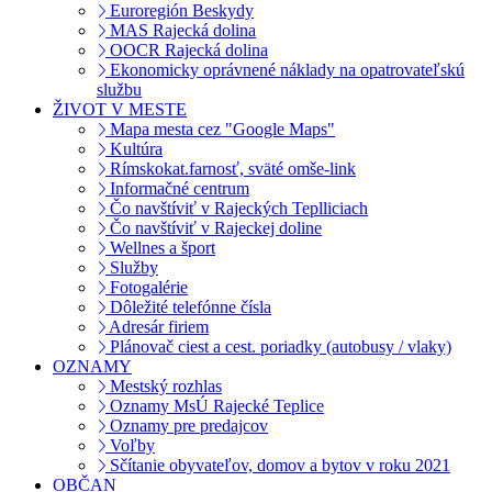
Euroregión Beskydy
MAS Rajecká dolina
OOCR Rajecká dolina
Ekonomicky oprávnené náklady na opatrovateľskú
službu
ŽIVOT V MESTE
Mapa mesta cez "Google Maps"
Kultúra
Rímskokat.farnosť, sväté omše-link
Informačné centrum
Čo navštíviť v Rajeckých Teplliciach
Čo navštíviť v Rajeckej doline
Wellnes a šport
Služby
Fotogalérie
Dôležité telefónne čísla
Adresár firiem
Plánovač ciest a cest. poriadky (autobusy / vlaky)
OZNAMY
Mestský rozhlas
Oznamy MsÚ Rajecké Teplice
Oznamy pre predajcov
Voľby
Sčítanie obyvateľov, domov a bytov v roku 2021
OBČAN