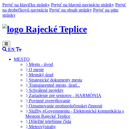
Prejsť na hlavičku stránky
Prejsť na hlavnú navigáciu stránky
Prejsť
na drobečkovú navigáciu
Prejsť na obsah stránky
Prejsť na pätu
stránky
Rajecké Teplice
EN
MESTO
Mesto - úvod
O meste
Mestský úrad
Strategické dokumenty mesta
Transparentné mesto, úrad...
Schválené projekty
Zariadenie pre seniorov - HARMÓNIA
Povinné zverejňovanie
Oznamovanie protispoločenskej činnosti
Služby eGovernmentu - Elektronická komunikácia s
Mestom Rajecké Teplice
Dôležité telefónne čísla
Meteovýstrahy