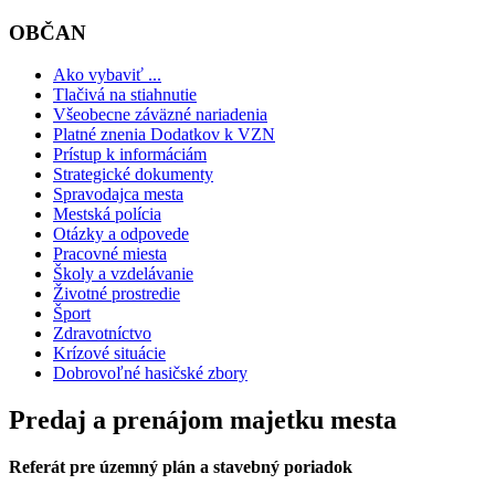
OBČAN
Ako vybaviť ...
Tlačivá na stiahnutie
Všeobecne záväzné nariadenia
Platné znenia Dodatkov k VZN
Prístup k informáciám
Strategické dokumenty
Spravodajca mesta
Mestská polícia
Otázky a odpovede
Pracovné miesta
Školy a vzdelávanie
Životné prostredie
Šport
Zdravotníctvo
Krízové situácie
Dobrovoľné hasičské zbory
Predaj a prenájom majetku mesta
Referát pre územný plán a stavebný poriadok