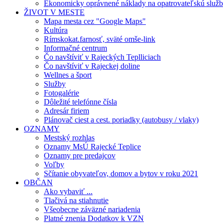
Ekonomicky oprávnené náklady na opatrovateľskú služ
ŽIVOT V MESTE
Mapa mesta cez "Google Maps"
Kultúra
Rímskokat.farnosť, sväté omše-link
Informačné centrum
Čo navštíviť v Rajeckých Teplliciach
Čo navštíviť v Rajeckej doline
Wellnes a šport
Služby
Fotogalérie
Dôležité telefónne čísla
Adresár firiem
Plánovač ciest a cest. poriadky (autobusy / vlaky)
OZNAMY
Mestský rozhlas
Oznamy MsÚ Rajecké Teplice
Oznamy pre predajcov
Voľby
Sčítanie obyvateľov, domov a bytov v roku 2021
OBČAN
Ako vybaviť ...
Tlačivá na stiahnutie
Všeobecne záväzné nariadenia
Platné znenia Dodatkov k VZN