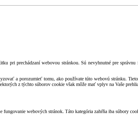
tku pri prechádzaní webovou stránkou. Sú nevyhnutné pre správnu fu
alyzovať a porozumieť tomu, ako používate túto webovú stránku. Tieto
iektorých z týchto súborov cookie však môže mať vplyv na Vaše prehli
 fungovanie webových stránok. Táto kategória zahŕňa iba súbory cook