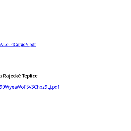
wugALoTdCqfgoV.pdf
a
Rajecké Teplice
dT99WyeaWoF5v3Chbz9Lj.pdf