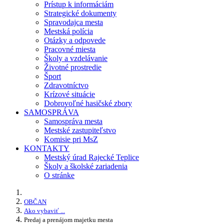
Prístup k informáciám
Strategické dokumenty
Spravodajca mesta
Mestská polícia
Otázky a odpovede
Pracovné miesta
Školy a vzdelávanie
Životné prostredie
Šport
Zdravotníctvo
Krízové situácie
Dobrovoľné hasičské zbory
SAMOSPRÁVA
Samospráva mesta
Mestské zastupiteľstvo
Komisie pri MsZ
KONTAKTY
Mestský úrad Rajecké Teplice
Školy a školské zariadenia
O stránke
OBČAN
Ako vybaviť ...
Predaj a prenájom majetku mesta