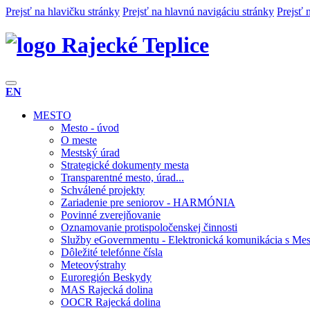
Prejsť na hlavičku stránky
Prejsť na hlavnú navigáciu stránky
Prejsť 
Rajecké Teplice
EN
MESTO
Mesto - úvod
O meste
Mestský úrad
Strategické dokumenty mesta
Transparentné mesto, úrad...
Schválené projekty
Zariadenie pre seniorov - HARMÓNIA
Povinné zverejňovanie
Oznamovanie protispoločenskej činnosti
Služby eGovernmentu - Elektronická komunikácia s Mes
Dôležité telefónne čísla
Meteovýstrahy
Euroregión Beskydy
MAS Rajecká dolina
OOCR Rajecká dolina