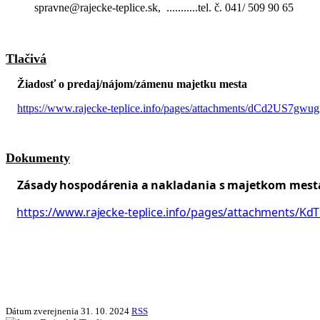
spravne@rajecke-teplice.sk, ...........tel. č. 041/ 509 90 65
Tlačivá
Žiadosť o predaj/nájom/zámenu majetku mesta
https://www.rajecke-teplice.info/pages/attachments/dCd2US7g
Dokumenty
Zásady
hospodárenia
a
nakladania
s
majetkom
mest
https://www.rajecke-teplice.info/pages/attachments/K
Dátum zverejnenia
31. 10. 2024
RSS