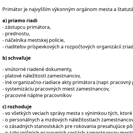
Primátor je najvyšším výkonným orgánom mesta a štatu
a) priamo riadi
- zástupcu primátora,
- prednostu,
- náčelníka mestskej polície,
- riaditeľov príspevkových a rozpočtových organizácií zr
b) schvaľuje
- vnútorné riadené dokumenty,
- platové náležitosti zamestnancov,
- iné organizačno-riadiace akty primátora (napr. pracovný 
- systemizáciu pracovných miest zamestnancov,
- pracovné náplne pracovníkov
c) rozhoduje
- vo všetkých veciach správy mesta s výnimkou tých, ktoré
- o personálnych a mzdových náležitostiach zamestnancov 
- o zásadných stanoviskách pre rokovania presahujúce p
- o zahraničných pracovných cestách zamestnancov mestské