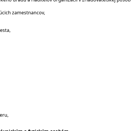
úcich zamestnancov,
esta,
eru,