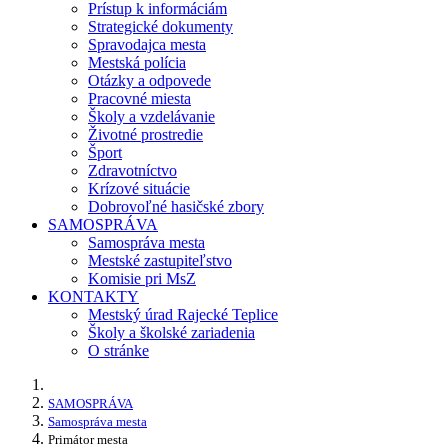
Prístup k informáciám
Strategické dokumenty
Spravodajca mesta
Mestská polícia
Otázky a odpovede
Pracovné miesta
Školy a vzdelávanie
Životné prostredie
Šport
Zdravotníctvo
Krízové situácie
Dobrovoľné hasičské zbory
SAMOSPRÁVA
Samospráva mesta
Mestské zastupiteľstvo
Komisie pri MsZ
KONTAKTY
Mestský úrad Rajecké Teplice
Školy a školské zariadenia
O stránke
SAMOSPRÁVA
Samospráva mesta
Primátor mesta