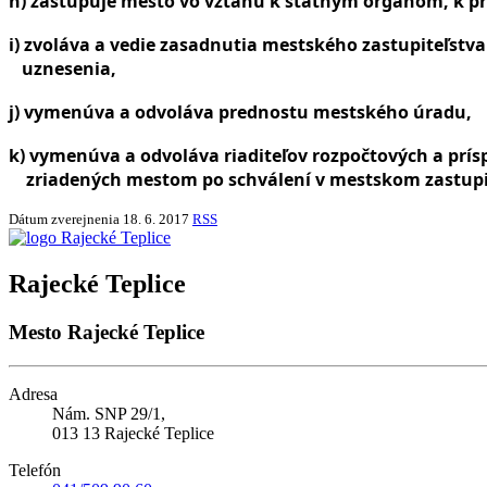
h) zastupuje mesto vo vzťahu k štátnym orgánom, k p
i) zvoláva a vedie zasadnutia mestského zastupiteľstva
uznesenia,
j) vymenúva a odvoláva prednostu mestského úradu,
k) vymenúva a odvoláva riaditeľov rozpočtových a prís
zriadených mestom po schválení v mestskom zastupi
Dátum zverejnenia
18. 6. 2017
RSS
Rajecké Teplice
Mesto Rajecké Teplice
Adresa
Nám. SNP 29/1,
013 13 Rajecké Teplice
Telefón