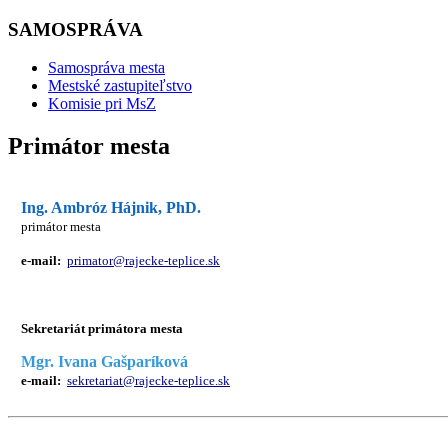
SAMOSPRÁVA
Samospráva mesta
Mestské zastupiteľstvo
Komisie pri MsZ
Primátor mesta
Ing. Ambróz Hájnik, PhD.
primátor mesta
e-mail:
primator@rajecke-teplice.sk
Sekretariát primátora mesta
Mgr. Ivana Gašparíková
e-mail:
sekretariat@rajecke-teplice.sk