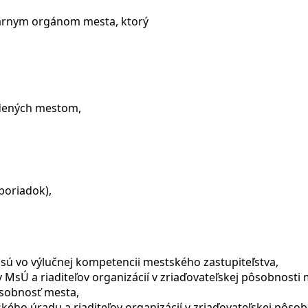
tárnym orgánom mesta, ktorý
iadených mestom,
poriadok),
 sú vo výlučnej kompetencii mestského zastupiteľstva,
MsÚ a riaditeľov organizácií v zriaďovateľskej pôsobnosti 
ôsobnosť mesta,
ho úradu a riaditeľov organizácií v zriaďovateľskej pôsob