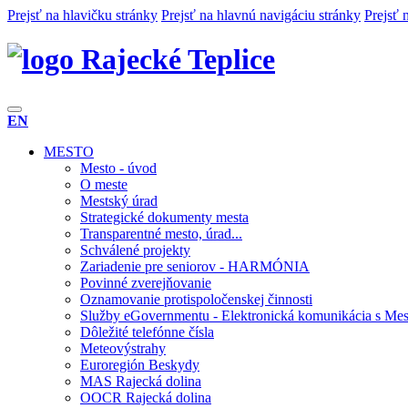
Prejsť na hlavičku stránky
Prejsť na hlavnú navigáciu stránky
Prejsť 
Rajecké Teplice
EN
MESTO
Mesto - úvod
O meste
Mestský úrad
Strategické dokumenty mesta
Transparentné mesto, úrad...
Schválené projekty
Zariadenie pre seniorov - HARMÓNIA
Povinné zverejňovanie
Oznamovanie protispoločenskej činnosti
Služby eGovernmentu - Elektronická komunikácia s Mes
Dôležité telefónne čísla
Meteovýstrahy
Euroregión Beskydy
MAS Rajecká dolina
OOCR Rajecká dolina