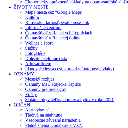
Ekonomicky oprávnené náklady na opatrovateľskú služ
ŽIVOT V MESTE
Mapa mesta cez "Google Maps"
Kultúra
Rímskokat.farnosť, sväté omše-link
Informačné centrum
Čo navštíviť v Rajeckých Teplliciach
Čo navštíviť v Rajeckej doline
Wellnes a šport
Služby
Fotogalérie
Dôležité telefónne čísla
Adresár firiem
Plánovač ciest a cest. poriadky (autobusy / vlaky)
OZNAMY
Mestský rozhlas
Oznamy MsÚ Rajecké Teplice
Oznamy pre predajcov
Voľby
Sčítanie obyvateľov, domov a bytov v roku 2021
OBČAN
Ako vybaviť ...
Tlačivá na stiahnutie
Všeobecne záväzné nariadenia
Platné znenia Dodatkov k VZN