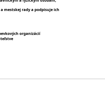
rávnickým a fyzickým osobám,
 a mestskej rady a podpisuje ich
pevkových organizácií
teľstve