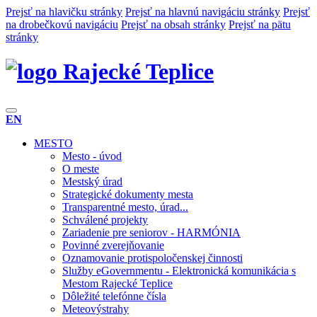
Prejsť na hlavičku stránky
Prejsť na hlavnú navigáciu stránky
Prejsť
na drobečkovú navigáciu
Prejsť na obsah stránky
Prejsť na pätu
stránky
Rajecké Teplice
EN
MESTO
Mesto - úvod
O meste
Mestský úrad
Strategické dokumenty mesta
Transparentné mesto, úrad...
Schválené projekty
Zariadenie pre seniorov - HARMÓNIA
Povinné zverejňovanie
Oznamovanie protispoločenskej činnosti
Služby eGovernmentu - Elektronická komunikácia s
Mestom Rajecké Teplice
Dôležité telefónne čísla
Meteovýstrahy