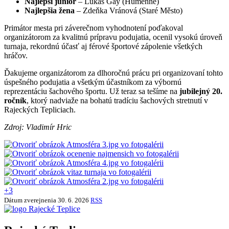
Najlepší junior
– Lukáš Gay (Humenné)
Najlepšia žena
– Zdeňka Vránová (Staré Město)
Primátor mesta pri záverečnom vyhodnotení poďakoval
organizátorom za kvalitnú prípravu podujatia, ocenil vysokú úroveň
turnaja, rekordnú účasť aj férové športové zápolenie všetkých
hráčov.
Ďakujeme organizátorom za dlhoročnú prácu pri organizovaní tohto
úspešného podujatia a všetkým účastníkom za výbornú
reprezentáciu šachového športu. Už teraz sa tešíme na
jubilejný 20.
ročník
, ktorý nadviaže na bohatú tradíciu šachových stretnutí v
Rajeckých Tepliciach.
Zdroj: Vladimír Hric
+3
Dátum zverejnenia
30. 6. 2026
RSS