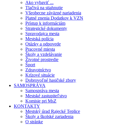
Ako vybaviť ...
Tlačivá na stiahnutie
Všeobecne záväzné nariadenia
Platné znenia Dodatkov k VZN
Prístup k informáciám
Strategické dokumenty
Spravodajca mesta
Mestská polícia
Otázky a odpovede
Pracovné miesta
Školy a vzdelávanie
Životné prostredie
Šport
Zdravotníctvo
Krízové situácie
Dobrovoľné hasičské zbory
SAMOSPRÁVA
Samospráva mesta
Mestské zastupiteľstvo
Komisie pri MsZ
KONTAKTY
Mestský úrad Rajecké Teplice
Školy a školské zariadenia
O stránke