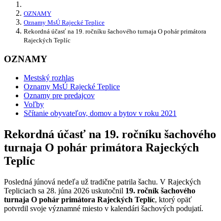
OZNAMY
Oznamy MsÚ Rajecké Teplice
Rekordná účasť na 19. ročníku šachového turnaja O pohár primátora
Rajeckých Teplíc
OZNAMY
Mestský rozhlas
Oznamy MsÚ Rajecké Teplice
Oznamy pre predajcov
Voľby
Sčítanie obyvateľov, domov a bytov v roku 2021
Rekordná účasť na 19. ročníku šachového
turnaja O pohár primátora Rajeckých
Teplíc
Posledná júnová nedeľa už tradične patrila šachu. V Rajeckých
Tepliciach sa 28. júna 2026 uskutočnil
19. ročník šachového
turnaja O pohár primátora Rajeckých Teplíc
, ktorý opäť
potvrdil svoje významné miesto v kalendári šachových podujatí.