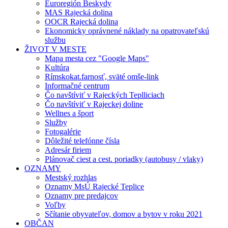
Euroregión Beskydy
MAS Rajecká dolina
OOCR Rajecká dolina
Ekonomicky oprávnené náklady na opatrovateľskú
službu
ŽIVOT V MESTE
Mapa mesta cez "Google Maps"
Kultúra
Rímskokat.farnosť, sväté omše-link
Informačné centrum
Čo navštíviť v Rajeckých Teplliciach
Čo navštíviť v Rajeckej doline
Wellnes a šport
Služby
Fotogalérie
Dôležité telefónne čísla
Adresár firiem
Plánovač ciest a cest. poriadky (autobusy / vlaky)
OZNAMY
Mestský rozhlas
Oznamy MsÚ Rajecké Teplice
Oznamy pre predajcov
Voľby
Sčítanie obyvateľov, domov a bytov v roku 2021
OBČAN