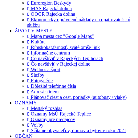
Euroregión Beskydy
MAS Rajecká dolina
OOCR Rajecká dolina
Ekonomicky oprávnené náklady na opatrovateľskú
službu
ŽIVOT V MESTE
Mapa mesta cez "Google Maps"
Kultúra
Rímskokat.farnosť, sväté omše-link
Informačné centrum
Čo navštíviť v Rajeckých Teplliciach
Čo navštíviť v Rajeckej doline
Wellnes a šport
Služby
Fotogalérie
Dôležité telefónne čísla
Adresár firiem
Plánovač ciest a cest. poriadky (autobusy / vlaky)
OZNAMY
Mestský rozhlas
Oznamy MsÚ Rajecké Teplice
Oznamy pre predajcov
Voľby
Sčítanie obyvateľov, domov a bytov v roku 2021
OBČAN