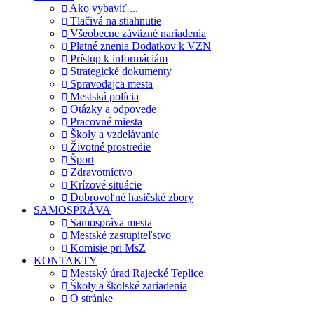
Ako vybaviť ...
Tlačivá na stiahnutie
Všeobecne záväzné nariadenia
Platné znenia Dodatkov k VZN
Prístup k informáciám
Strategické dokumenty
Spravodajca mesta
Mestská polícia
Otázky a odpovede
Pracovné miesta
Školy a vzdelávanie
Životné prostredie
Šport
Zdravotníctvo
Krízové situácie
Dobrovoľné hasičské zbory
SAMOSPRÁVA
Samospráva mesta
Mestské zastupiteľstvo
Komisie pri MsZ
KONTAKTY
Mestský úrad Rajecké Teplice
Školy a školské zariadenia
O stránke