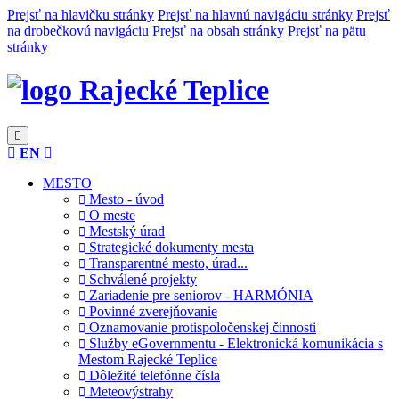
Prejsť na hlavičku stránky
Prejsť na hlavnú navigáciu stránky
Prejsť
na drobečkovú navigáciu
Prejsť na obsah stránky
Prejsť na pätu
stránky
Rajecké Teplice
EN
MESTO
Mesto - úvod
O meste
Mestský úrad
Strategické dokumenty mesta
Transparentné mesto, úrad...
Schválené projekty
Zariadenie pre seniorov - HARMÓNIA
Povinné zverejňovanie
Oznamovanie protispoločenskej činnosti
Služby eGovernmentu - Elektronická komunikácia s
Mestom Rajecké Teplice
Dôležité telefónne čísla
Meteovýstrahy