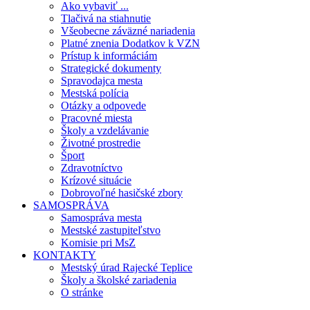
Ako vybaviť ...
Tlačivá na stiahnutie
Všeobecne záväzné nariadenia
Platné znenia Dodatkov k VZN
Prístup k informáciám
Strategické dokumenty
Spravodajca mesta
Mestská polícia
Otázky a odpovede
Pracovné miesta
Školy a vzdelávanie
Životné prostredie
Šport
Zdravotníctvo
Krízové situácie
Dobrovoľné hasičské zbory
SAMOSPRÁVA
Samospráva mesta
Mestské zastupiteľstvo
Komisie pri MsZ
KONTAKTY
Mestský úrad Rajecké Teplice
Školy a školské zariadenia
O stránke