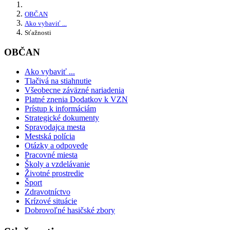
OBČAN
Ako vybaviť ...
Sťažnosti
OBČAN
Ako vybaviť ...
Tlačivá na stiahnutie
Všeobecne záväzné nariadenia
Platné znenia Dodatkov k VZN
Prístup k informáciám
Strategické dokumenty
Spravodajca mesta
Mestská polícia
Otázky a odpovede
Pracovné miesta
Školy a vzdelávanie
Životné prostredie
Šport
Zdravotníctvo
Krízové situácie
Dobrovoľné hasičské zbory