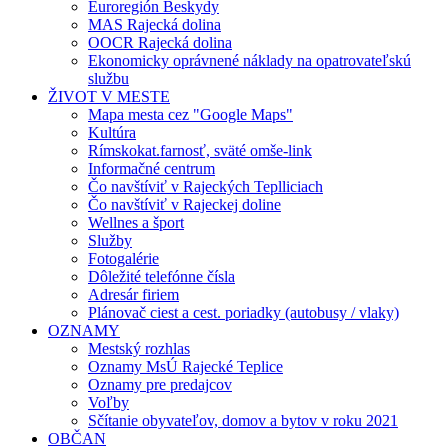
Euroregión Beskydy
MAS Rajecká dolina
OOCR Rajecká dolina
Ekonomicky oprávnené náklady na opatrovateľskú
službu
ŽIVOT V MESTE
Mapa mesta cez "Google Maps"
Kultúra
Rímskokat.farnosť, sväté omše-link
Informačné centrum
Čo navštíviť v Rajeckých Teplliciach
Čo navštíviť v Rajeckej doline
Wellnes a šport
Služby
Fotogalérie
Dôležité telefónne čísla
Adresár firiem
Plánovač ciest a cest. poriadky (autobusy / vlaky)
OZNAMY
Mestský rozhlas
Oznamy MsÚ Rajecké Teplice
Oznamy pre predajcov
Voľby
Sčítanie obyvateľov, domov a bytov v roku 2021
OBČAN