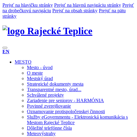
Prejsť na hlavičku stránky
Prejsť na hlavnú navigáciu stránky
Prejsť
na drobečkovú navigáciu
Prejsť na obsah stránky
Prejsť na pätu
stránky
Rajecké Teplice
EN
MESTO
Mesto - úvod
O meste
Mestský úrad
Strategické dokumenty mesta
Transparentné mesto, úrad...
Schválené projekty
Zariadenie pre seniorov - HARMÓNIA
Povinné zverejňovanie
Oznamovanie protispoločenskej činnosti
Služby eGovernmentu - Elektronická komunikácia s
Mestom Rajecké Teplice
Dôležité telefónne čísla
Meteovýstrahy