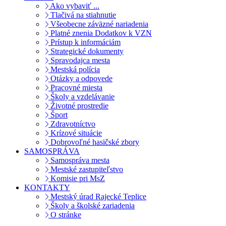
Ako vybaviť ...
Tlačivá na stiahnutie
Všeobecne záväzné nariadenia
Platné znenia Dodatkov k VZN
Prístup k informáciám
Strategické dokumenty
Spravodajca mesta
Mestská polícia
Otázky a odpovede
Pracovné miesta
Školy a vzdelávanie
Životné prostredie
Šport
Zdravotníctvo
Krízové situácie
Dobrovoľné hasičské zbory
SAMOSPRÁVA
Samospráva mesta
Mestské zastupiteľstvo
Komisie pri MsZ
KONTAKTY
Mestský úrad Rajecké Teplice
Školy a školské zariadenia
O stránke