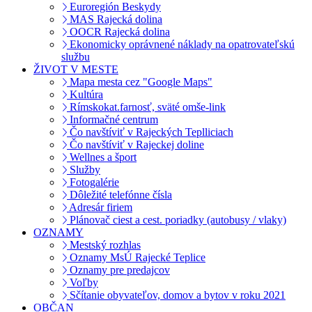
Euroregión Beskydy
MAS Rajecká dolina
OOCR Rajecká dolina
Ekonomicky oprávnené náklady na opatrovateľskú
službu
ŽIVOT V MESTE
Mapa mesta cez "Google Maps"
Kultúra
Rímskokat.farnosť, sväté omše-link
Informačné centrum
Čo navštíviť v Rajeckých Teplliciach
Čo navštíviť v Rajeckej doline
Wellnes a šport
Služby
Fotogalérie
Dôležité telefónne čísla
Adresár firiem
Plánovač ciest a cest. poriadky (autobusy / vlaky)
OZNAMY
Mestský rozhlas
Oznamy MsÚ Rajecké Teplice
Oznamy pre predajcov
Voľby
Sčítanie obyvateľov, domov a bytov v roku 2021
OBČAN