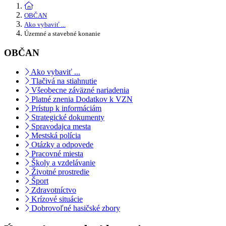
OBČAN
Ako vybaviť ...
Územné a stavebné konanie
OBČAN
Ako vybaviť ...
Tlačivá na stiahnutie
Všeobecne záväzné nariadenia
Platné znenia Dodatkov k VZN
Prístup k informáciám
Strategické dokumenty
Spravodajca mesta
Mestská polícia
Otázky a odpovede
Pracovné miesta
Školy a vzdelávanie
Životné prostredie
Šport
Zdravotníctvo
Krízové situácie
Dobrovoľné hasičské zbory