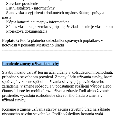
Stavebné povolenie
List vlastníctva - informatívny
Stanoviská a vyjadrenia dotknutých orgánov štátnej správy a
mesta
Kópia katastrálnej mapy - informatívna
Súhlas vlastníka pozemku v prípade, že žiadateľ nie je vlastníkom
Projektová dokumentácia
Poplatok:
Podľa platného sadzobníka správnych poplatkov, v
hotovosti v pokladni Mestského úradu
--------------------------------------------------------------------------------------
------------------------------------------------------------------------
Povolenie zmeny užívania stavby
Stavbu možno užívať len na účel určený v kolaudačnom rozhodnutí,
prípadne v stavebnom povolení. Zmeny účelu užívania stavby, ktoré
spočívajú v zmene spôsobu užívania stavby, jej prevádzkového
zariadenia, v zmene spôsobu a v podstatnom rozšírení výroby alebo
činností, ktoré by mohli ohroziť život a zdravie ľudí alebo životné
prostredie, vyžadujú rozhodnutie stavebného úradu o zmene v
užívaní stavby.
Konanie o zmene užívania stavby začína stavebný úrad na základe
písomného návrhu stavebníka. Podľa výsledkov konania vydá