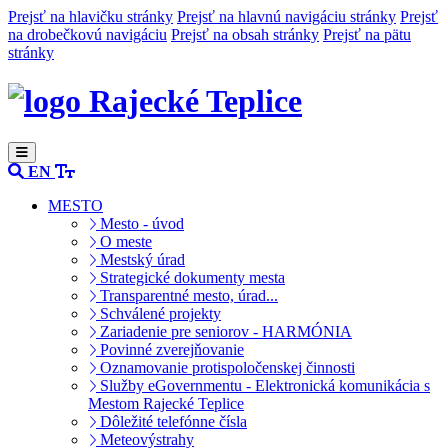
Prejsť na hlavičku stránky
Prejsť na hlavnú navigáciu stránky
Prejsť
na drobečkovú navigáciu
Prejsť na obsah stránky
Prejsť na pätu
stránky
Rajecké Teplice
EN
MESTO
Mesto - úvod
O meste
Mestský úrad
Strategické dokumenty mesta
Transparentné mesto, úrad...
Schválené projekty
Zariadenie pre seniorov - HARMÓNIA
Povinné zverejňovanie
Oznamovanie protispoločenskej činnosti
Služby eGovernmentu - Elektronická komunikácia s
Mestom Rajecké Teplice
Dôležité telefónne čísla
Meteovýstrahy