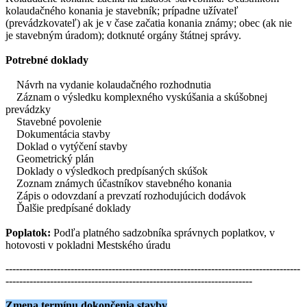
kolaudačného konania je stavebník; prípadne užívateľ
(prevádzkovateľ) ak je v čase začatia konania známy; obec (ak nie
je stavebným úradom); dotknuté orgány štátnej správy.
Potrebné doklady
Návrh na vydanie kolaudačného rozhodnutia
Záznam o výsledku komplexného vyskúšania a skúšobnej
prevádzky
Stavebné povolenie
Dokumentácia stavby
Doklad o vytýčení stavby
Geometrický plán
Doklady o výsledkoch predpísaných skúšok
Zoznam známych účastníkov stavebného konania
Zápis o odovzdaní a prevzatí rozhodujúcich dodávok
Ďalšie predpísané doklady
Poplatok:
Podľa platného sadzobníka správnych poplatkov, v
hotovosti v pokladni Mestského úradu
--------------------------------------------------------------------------------------
------------------------------------------------------------------------
Zmena termínu dokončenia stavby