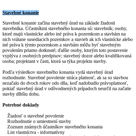
Stavebné konanie
Stavebné konanie začína stavebný úrad na základe žiadosti
stavebníka. Účastníkmi stavebného konania sú: stavebník; osoby,
ktoré majú vlastnícke alebo iné práva k pozemkom a stavbám na
nich vrátane susediacich pozemkov a stavieb ak ich vlastnícke alebo
iné práva k týmto pozemkom a stavbám môžu byť stavebným
povolením priamo dotknuté; ďalšie osoby, ktorým toto postavenie
vyplýva z osobných predpisov; stavebný dozor alebo kvalifikovaná
osoba; projektant v časti, ktorá sa týka projektu stavby.
Podľa výsledkov stavebného konania vydá stavebný úrad
rozhodnutie. Stavebné povolenie stráca platnosť, ak sa so stavbou
nezačalo do dvoch rokov odo dňa, keď nadobudlo právoplatnosť,
pokiaľ stavebný úrad v odôvodnených prípadoch neurčil na začatie
stavby dlhšiu dobu.
Potrebné doklady
Žiadosť o stavebné povolenie
Rozhodnutie o umiestnení stavby
Zoznam známych účastníkov stavebného konania
List vlastníctva - informatívny