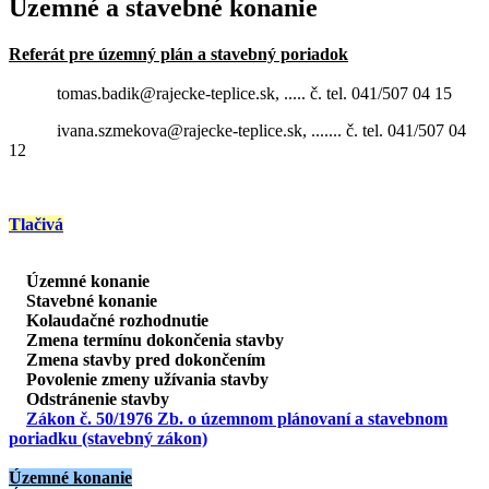
Územné a stavebné konanie
Referát pre územný plán a stavebný poriadok
tomas.badik@rajecke-teplice.sk, ..... č. tel. 041/507 04 15
ivana.szmekova@rajecke-teplice.sk, ....... č. tel. 041/507 04
12
Tlačivá
Územné konanie
Stavebné konanie
Kolaudačné rozhodnutie
Zmena termínu dokončenia stavby
Zmena stavby pred dokončením
Povolenie zmeny užívania stavby
Odstránenie stavby
Zákon č. 50/1976 Zb. o územnom plánovaní a stavebnom
poriadku (stavebný zákon)
Územné konanie