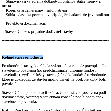
Stanoviská a vyjadrenia dotknutých orgánov štátnej správy a
mesta
Kópia katastrálnej mapy - informatívna
Súhlas vlastníka pozemku v prípade, že žiadateľ nie je vlastníkom
Projektová dokumentácia
Stavebný dozor, prípadne dodávateľ stavby
--------------------------------------------------------------------------------------
--------------------------------------------------------------------
Kolaudačné rozhodnutie
Po ukončení stavby, ktorá bola vykonaná na základe právoplatného
stavebného povolenia (po predchádzajúcej písomnej žiadosti
stavebníka), vydá príslušný stavebný úrad kolaudačné rozhodnutie,
ktoré je dokladom, že stavbu možno užívať na účel, pre ktorý bola
povolená.
Stavebný úrad pri kolaudácii skúma, či bola stavba postavená podľa
dokumentácie, overenej v stavebnom konaní a podľa podmienok
stavebného povolenia.
Kolaudačné konanie začína na žiadosť stavebníka. Účastníkom