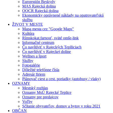
Euroregión Beskydy
MAS Rajecká dolina
OOCR Rajecká dolina
Ekonomicky oprávnené náklady na opatrovateľskú
službu
ŽIVOT V MESTE
Mapa mesta cez "Google Maps"
Kultúra
Rímskokat.farnosť, sväté omše-link
Informačné centrum
Čo navštíviť v Rajeckých Teplliciach
Čo navštíviť v Rajeckej doline
Wellnes a šport
Služby
Fotogalérie
Dôležité telefónne čísla
Adresár firiem
Plánovač ciest a cest. poriadky (autobusy / vlaky)
OZNAMY
Mestský rozhlas
Oznamy MsÚ Rajecké Teplice
Oznamy pre predajcov
Voľby
Sčítanie obyvateľov, domov a bytov v roku 2021
OBČAN