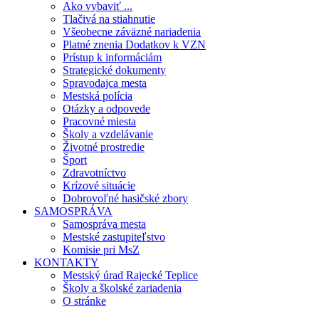
Ako vybaviť ...
Tlačivá na stiahnutie
Všeobecne záväzné nariadenia
Platné znenia Dodatkov k VZN
Prístup k informáciám
Strategické dokumenty
Spravodajca mesta
Mestská polícia
Otázky a odpovede
Pracovné miesta
Školy a vzdelávanie
Životné prostredie
Šport
Zdravotníctvo
Krízové situácie
Dobrovoľné hasičské zbory
SAMOSPRÁVA
Samospráva mesta
Mestské zastupiteľstvo
Komisie pri MsZ
KONTAKTY
Mestský úrad Rajecké Teplice
Školy a školské zariadenia
O stránke