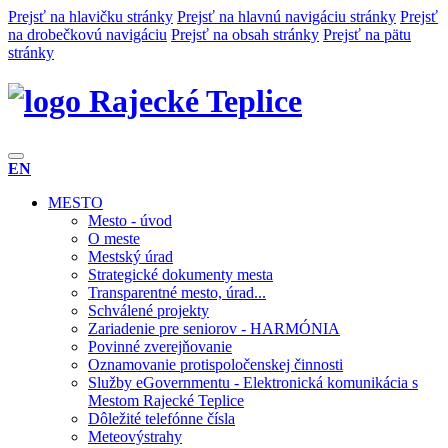
Prejsť na hlavičku stránky
Prejsť na hlavnú navigáciu stránky
Prejsť
na drobečkovú navigáciu
Prejsť na obsah stránky
Prejsť na pätu
stránky
Rajecké Teplice
EN
MESTO
Mesto - úvod
O meste
Mestský úrad
Strategické dokumenty mesta
Transparentné mesto, úrad...
Schválené projekty
Zariadenie pre seniorov - HARMÓNIA
Povinné zverejňovanie
Oznamovanie protispoločenskej činnosti
Služby eGovernmentu - Elektronická komunikácia s
Mestom Rajecké Teplice
Dôležité telefónne čísla
Meteovýstrahy