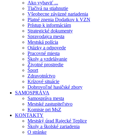
Ako vybaviť ...
Tlačivá na stiahnutie
Všeobecne záväzné nariadenia
Platné znenia Dodatkov k VZN
Prístup k informáciám
Strategické dokumenty
Spravodajca mesta
Mestská polícia
Otázky a odpovede
Pracovné miesta
Školy a vzdelávanie
Životné prostredie
Šport
Zdravotníctvo
Krízové situácie
Dobrovoľné hasičské zbory
SAMOSPRÁVA
Samospráva mesta
Mestské zastupiteľstvo
Komisie pri MsZ
KONTAKTY
Mestský úrad Rajecké Teplice
Školy a školské zariadenia
O stránke