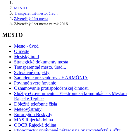
MESTO
Transparentné mesto, úrad...
Záverečný účet mesta
Záverečný účet mesta za rok 2016
MESTO
Mesto - úvod
O meste
Mestský úrad
Strategické dokumenty mesta
Transparentné mesto, úrad...
Schválené projekty
Zariadenie pre seniorov - HARMÓNIA
Povinné zverejňovanie
Oznamovanie protispoločenskej činnosti
Služby eGovernmentu - Elektronická komunikácia s Mestom
Rajecké Teplice
Dôležité telefónne čísla
Meteovýstrahy
Euroregión Beskydy
MAS Rajecká dolina
OOCR Rajecká dolina
Ekonomicky oprávnené náklady na opatrovateľskú službu