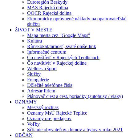
Euroregión Beskydy
MAS Rajecká dolina
OOCR Rajecká dolina
Ekonomicky oprávnené náklady na opatrovateľskú
službu
ŽIVOT V MESTE
Mapa mesta cez "Google Maps"
Kultúra
Rímskokat.farnosť, sväté omše-link
Informačné centrum
Čo navštíviť v Rajeckých Teplliciach
Čo navštíviť v Rajeckej doline
Wellnes a šport
Služby
Fotogalérie
Dôležité telefónne čísla
Adresár firiem
Plánovač ciest a cest. poriadky (autobusy / vlaky)
OZNAMY
Mestský rozhlas
Oznamy MsÚ Rajecké Teplice
Oznamy pre predajcov
Voľby
Sčítanie obyvateľov, domov a bytov v roku 2021
OBČAN