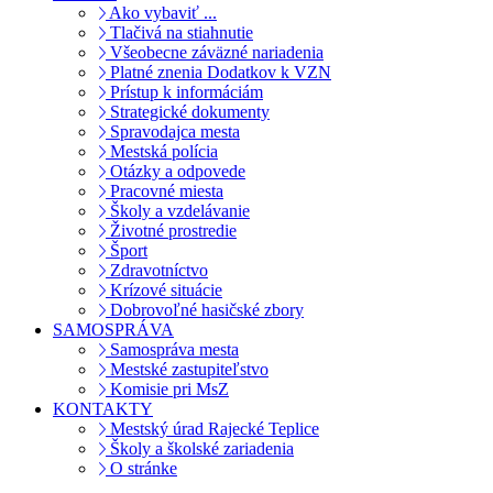
Ako vybaviť ...
Tlačivá na stiahnutie
Všeobecne záväzné nariadenia
Platné znenia Dodatkov k VZN
Prístup k informáciám
Strategické dokumenty
Spravodajca mesta
Mestská polícia
Otázky a odpovede
Pracovné miesta
Školy a vzdelávanie
Životné prostredie
Šport
Zdravotníctvo
Krízové situácie
Dobrovoľné hasičské zbory
SAMOSPRÁVA
Samospráva mesta
Mestské zastupiteľstvo
Komisie pri MsZ
KONTAKTY
Mestský úrad Rajecké Teplice
Školy a školské zariadenia
O stránke