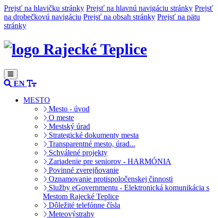
Prejsť na hlavičku stránky
Prejsť na hlavnú navigáciu stránky
Prejsť
na drobečkovú navigáciu
Prejsť na obsah stránky
Prejsť na pätu
stránky
Rajecké Teplice
EN
MESTO
Mesto - úvod
O meste
Mestský úrad
Strategické dokumenty mesta
Transparentné mesto, úrad...
Schválené projekty
Zariadenie pre seniorov - HARMÓNIA
Povinné zverejňovanie
Oznamovanie protispoločenskej činnosti
Služby eGovernmentu - Elektronická komunikácia s
Mestom Rajecké Teplice
Dôležité telefónne čísla
Meteovýstrahy