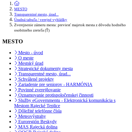
MESTO
Transparentné mesto, úrad...
Úradná tabuľa / verejné vyhlášky
Zverejnenie zámeru mesta: previesť majetok mesta z dôvodu hodného
osobitného zreteľa (Ť)
MESTO
Mesto - úvod
O meste
Mestský úrad
Strategické dokumenty mesta
Transparentné mesto, úrad...
Schválené projekty
Zariadenie pre seniorov - HARMÓNIA
Povinné zverejňovanie
Oznamovanie protispoločenskej činnosti
Služby eGovernmentu - Elektronická komunikácia s
Mestom Rajecké Teplice
Dôležité telefónne čísla
Meteovýstrahy
Euroregión Beskydy
MAS Rajecká dolina