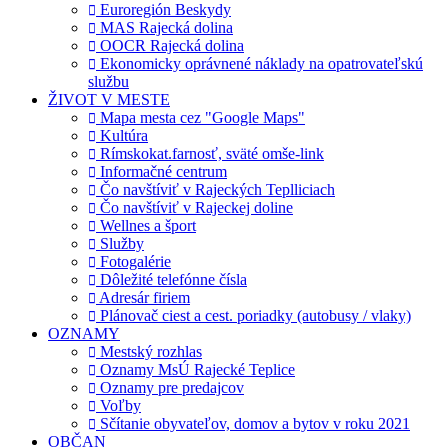
Euroregión Beskydy
MAS Rajecká dolina
OOCR Rajecká dolina
Ekonomicky oprávnené náklady na opatrovateľskú
službu
ŽIVOT V MESTE
Mapa mesta cez "Google Maps"
Kultúra
Rímskokat.farnosť, sväté omše-link
Informačné centrum
Čo navštíviť v Rajeckých Teplliciach
Čo navštíviť v Rajeckej doline
Wellnes a šport
Služby
Fotogalérie
Dôležité telefónne čísla
Adresár firiem
Plánovač ciest a cest. poriadky (autobusy / vlaky)
OZNAMY
Mestský rozhlas
Oznamy MsÚ Rajecké Teplice
Oznamy pre predajcov
Voľby
Sčítanie obyvateľov, domov a bytov v roku 2021
OBČAN