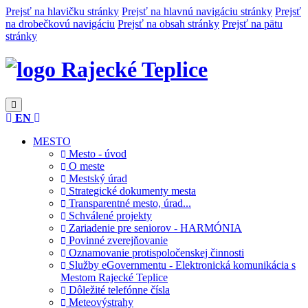
Prejsť na hlavičku stránky
Prejsť na hlavnú navigáciu stránky
Prejsť
na drobečkovú navigáciu
Prejsť na obsah stránky
Prejsť na pätu
stránky
Rajecké Teplice
EN
MESTO
Mesto - úvod
O meste
Mestský úrad
Strategické dokumenty mesta
Transparentné mesto, úrad...
Schválené projekty
Zariadenie pre seniorov - HARMÓNIA
Povinné zverejňovanie
Oznamovanie protispoločenskej činnosti
Služby eGovernmentu - Elektronická komunikácia s
Mestom Rajecké Teplice
Dôležité telefónne čísla
Meteovýstrahy