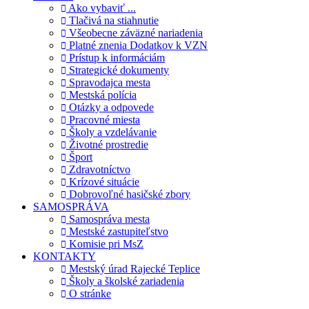
Ako vybaviť ...
Tlačivá na stiahnutie
Všeobecne záväzné nariadenia
Platné znenia Dodatkov k VZN
Prístup k informáciám
Strategické dokumenty
Spravodajca mesta
Mestská polícia
Otázky a odpovede
Pracovné miesta
Školy a vzdelávanie
Životné prostredie
Šport
Zdravotníctvo
Krízové situácie
Dobrovoľné hasičské zbory
SAMOSPRÁVA
Samospráva mesta
Mestské zastupiteľstvo
Komisie pri MsZ
KONTAKTY
Mestský úrad Rajecké Teplice
Školy a školské zariadenia
O stránke