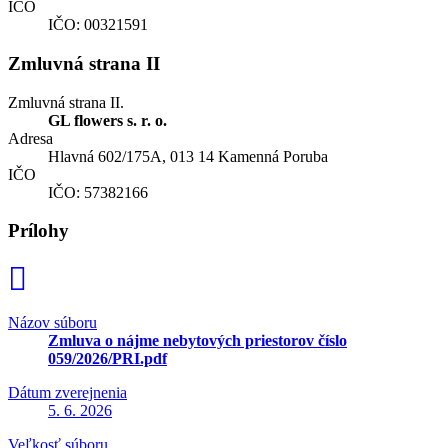
IČO
IČO: 00321591
Zmluvná strana II
Zmluvná strana II.
GL flowers s. r. o.
Adresa
Hlavná 602/175A, 013 14 Kamenná Poruba
IČO
IČO: 57382166
Prílohy
Názov súboru
Zmluva o nájme nebytových priestorov číslo
059/2026/PRI.pdf
Dátum zverejnenia
5. 6. 2026
Veľkosť súboru