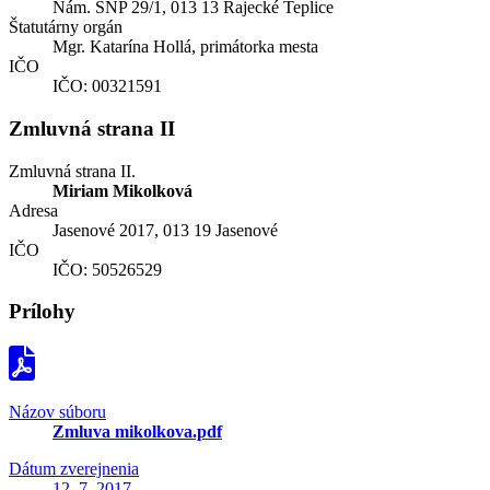
Nám. SNP 29/1, 013 13 Rajecké Teplice
Štatutárny orgán
Mgr. Katarína Hollá, primátorka mesta
IČO
IČO: 00321591
Zmluvná strana II
Zmluvná strana II.
Miriam Mikolková
Adresa
Jasenové 2017, 013 19 Jasenové
IČO
IČO: 50526529
Prílohy
Názov súboru
Zmluva mikolkova.pdf
Dátum zverejnenia
12. 7. 2017