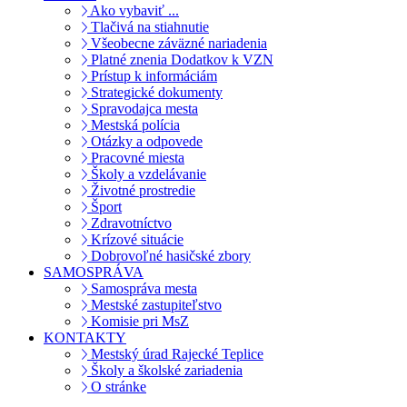
Ako vybaviť ...
Tlačivá na stiahnutie
Všeobecne záväzné nariadenia
Platné znenia Dodatkov k VZN
Prístup k informáciám
Strategické dokumenty
Spravodajca mesta
Mestská polícia
Otázky a odpovede
Pracovné miesta
Školy a vzdelávanie
Životné prostredie
Šport
Zdravotníctvo
Krízové situácie
Dobrovoľné hasičské zbory
SAMOSPRÁVA
Samospráva mesta
Mestské zastupiteľstvo
Komisie pri MsZ
KONTAKTY
Mestský úrad Rajecké Teplice
Školy a školské zariadenia
O stránke