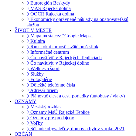
Euroregión Beskydy
MAS Rajecká dolina
OOCR Rajecká dolina
Ekonomicky oprávnené náklady na opatrovateľskú
službu
ŽIVOT V MESTE
Mapa mesta cez "Google Maps"
Kultúra
Rímskokat.farnosť, sväté omše-link
Informačné centrum
Čo navštíviť v Rajeckých Teplliciach
Čo navštíviť v Rajeckej doline
Wellnes a šport
Služby
Fotogalérie
Dôležité telefónne čísla
Adresár firiem
Plánovač ciest a cest. poriadky (autobusy / vlaky)
OZNAMY
Mestský rozhlas
Oznamy MsÚ Rajecké Teplice
Oznamy pre predajcov
Voľby
Sčítanie obyvateľov, domov a bytov v roku 2021
OBČAN