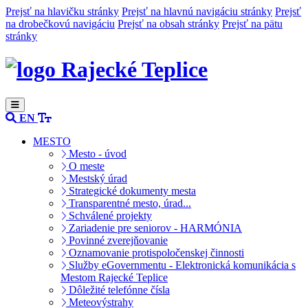
Prejsť na hlavičku stránky
Prejsť na hlavnú navigáciu stránky
Prejsť
na drobečkovú navigáciu
Prejsť na obsah stránky
Prejsť na pätu
stránky
Rajecké Teplice
EN
MESTO
Mesto - úvod
O meste
Mestský úrad
Strategické dokumenty mesta
Transparentné mesto, úrad...
Schválené projekty
Zariadenie pre seniorov - HARMÓNIA
Povinné zverejňovanie
Oznamovanie protispoločenskej činnosti
Služby eGovernmentu - Elektronická komunikácia s
Mestom Rajecké Teplice
Dôležité telefónne čísla
Meteovýstrahy