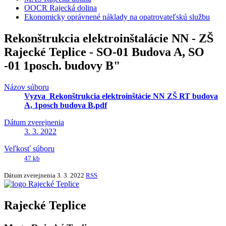
OOCR Rajecká dolina
Ekonomicky oprávnené náklady na opatrovateľskú službu
Rekonštrukcia elektroinštalácie NN - ZŠ
Rajecké Teplice - SO-01 Budova A, SO
-01 1posch. budovy B"
Názov súboru
Vyzva_Rekonštrukcia elektroinštácie NN ZŠ RT budova
A, 1posch budova B.pdf
Dátum zverejnenia
3. 3. 2022
Veľkosť súboru
47 kb
Dátum zverejnenia
3. 3. 2022
RSS
Rajecké Teplice