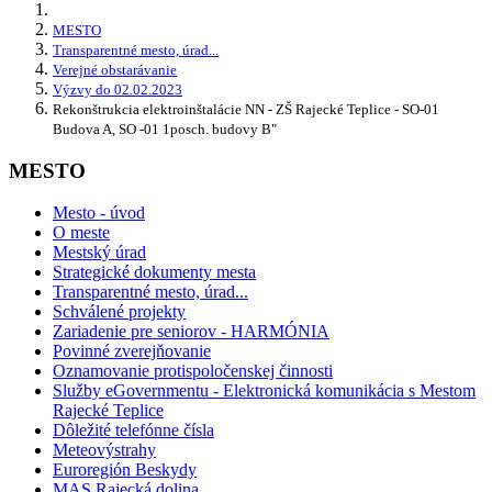
MESTO
Transparentné mesto, úrad...
Verejné obstarávanie
Výzvy do 02.02.2023
Rekonštrukcia elektroinštalácie NN - ZŠ Rajecké Teplice - SO-01
Budova A, SO -01 1posch. budovy B"
MESTO
Mesto - úvod
O meste
Mestský úrad
Strategické dokumenty mesta
Transparentné mesto, úrad...
Schválené projekty
Zariadenie pre seniorov - HARMÓNIA
Povinné zverejňovanie
Oznamovanie protispoločenskej činnosti
Služby eGovernmentu - Elektronická komunikácia s Mestom
Rajecké Teplice
Dôležité telefónne čísla
Meteovýstrahy
Euroregión Beskydy
MAS Rajecká dolina