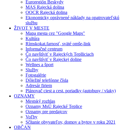
Euroregión Beskydy
MAS Rajecká dolina
OOCR Rajecká dolina
Ekonomicky oprávnené náklady na opatrovateľskú
službu
ŽIVOT V MESTE
Mapa mesta cez "Google Maps"
Kultúra
Rímskokat.farnosť, sväté omše-link
Informačné centrum
Čo navštíviť v Rajeckých Teplliciach
Čo navštíviť v Rajeckej doline
Wellnes a šport
Služby
Fotogalérie
Dôležité telefónne čísla
Adresár firiem
Plánovač ciest a cest. poriadky (autobusy / vlaky)
OZNAMY
Mestský rozhlas
Oznamy MsÚ Rajecké Teplice
Oznamy pre predajcov
Voľby
Sčítanie obyvateľov, domov a bytov v roku 2021
OBČAN