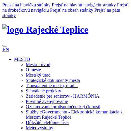
Prejsť na hlavičku stránky
Prejsť na hlavnú navigáciu stránky
Prejsť
na drobečkovú navigáciu
Prejsť na obsah stránky
Prejsť na pätu
stránky
Rajecké Teplice
EN
MESTO
Mesto - úvod
O meste
Mestský úrad
Strategické dokumenty mesta
Transparentné mesto, úrad...
Schválené projekty
Zariadenie pre seniorov - HARMÓNIA
Povinné zverejňovanie
Oznamovanie protispoločenskej činnosti
Služby eGovernmentu - Elektronická komunikácia s
Mestom Rajecké Teplice
Dôležité telefónne čísla
Meteovýstrahy