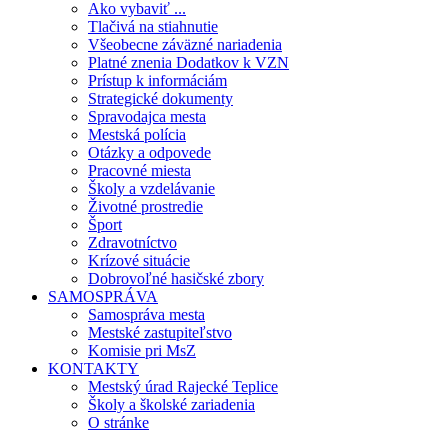
Ako vybaviť ...
Tlačivá na stiahnutie
Všeobecne záväzné nariadenia
Platné znenia Dodatkov k VZN
Prístup k informáciám
Strategické dokumenty
Spravodajca mesta
Mestská polícia
Otázky a odpovede
Pracovné miesta
Školy a vzdelávanie
Životné prostredie
Šport
Zdravotníctvo
Krízové situácie
Dobrovoľné hasičské zbory
SAMOSPRÁVA
Samospráva mesta
Mestské zastupiteľstvo
Komisie pri MsZ
KONTAKTY
Mestský úrad Rajecké Teplice
Školy a školské zariadenia
O stránke