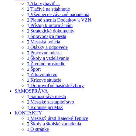
Ako vybaviť ...
Tlačivá na stiahnutie
Všeobecne záväzné nariadenia
Platné znenia Dodatkov k VZN
Prístup k informáciám
Strategické dokumenty
Spravodajca mesta
Mestská polícia
Otázky a odpovede
Pracovné miesta
Školy a vzdelávanie
Životné prostredie
Šport
Zdravotníctvo
Krízové situácie
Dobrovoľné hasičské zbory
SAMOSPRÁVA
Samospráva mesta
Mestské zastupiteľstvo
Komisie pri MsZ
KONTAKTY
Mestský úrad Rajecké Teplice
Školy a školské zariadenia
O stránke