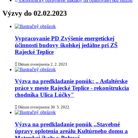
Ekonomicky oprávnené náklady na opatrovateľskú službu
Výzvy do 02.02.2023
Vypracovanie PD Zvýšenie energetickej
účinnosti budovy školskej jedálne pri ZŠ
Rajecké Teplice
Dátum zverejnenia
2. 2. 2023
Výzva na predkladanie ponúk: ,, Asfaltérske
práce v meste Rajecké Teplice - rekonštrukcia
chodníka Ulica Lúčky"
Dátum zverejnenia
30. 5. 2022
Výzva na predkladanie ponúk ,,Stavebné
úpravy oplotenia areálu Kultúrneho domu a
Materskej školy v Poluvsí