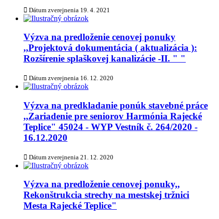
Dátum zverejnenia
19. 4. 2021
Výzva na predloženie cenovej ponuky
,,Projektová dokumentácia ( aktualizácia ):
Rozšírenie splaškovej kanalizácie -II. " "
Dátum zverejnenia
16. 12. 2020
Výzva na predkladanie ponúk stavebné práce
,,Zariadenie pre seniorov Harmónia Rajecké
Teplice" 45024 - WYP Vestník č. 264/2020 -
16.12.2020
Dátum zverejnenia
21. 12. 2020
Výzva na predloženie cenovej ponuky,,
Rekonštrukcia strechy na mestskej tržnici
Mesta Rajecké Teplice"