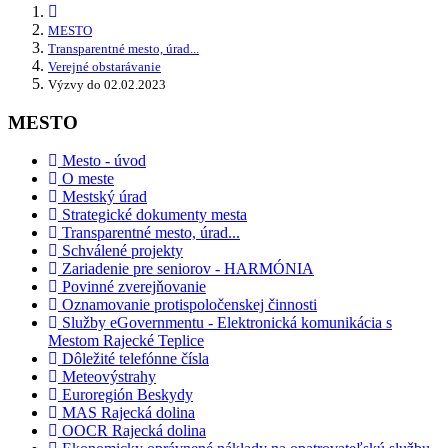
MESTO
Transparentné mesto, úrad...
Verejné obstarávanie
Výzvy do 02.02.2023
MESTO
Mesto - úvod
O meste
Mestský úrad
Strategické dokumenty mesta
Transparentné mesto, úrad...
Schválené projekty
Zariadenie pre seniorov - HARMÓNIA
Povinné zverejňovanie
Oznamovanie protispoločenskej činnosti
Služby eGovernmentu - Elektronická komunikácia s
Mestom Rajecké Teplice
Dôležité telefónne čísla
Meteovýstrahy
Euroregión Beskydy
MAS Rajecká dolina
OOCR Rajecká dolina