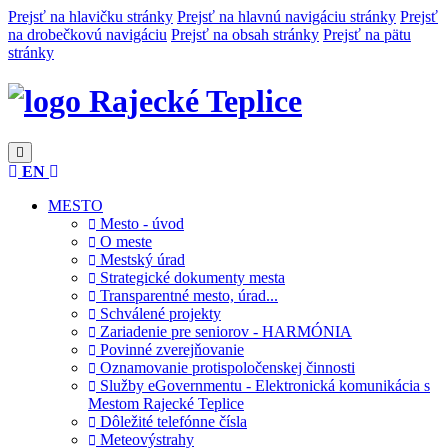
Prejsť na hlavičku stránky
Prejsť na hlavnú navigáciu stránky
Prejsť
na drobečkovú navigáciu
Prejsť na obsah stránky
Prejsť na pätu
stránky
Rajecké Teplice
EN
MESTO
Mesto - úvod
O meste
Mestský úrad
Strategické dokumenty mesta
Transparentné mesto, úrad...
Schválené projekty
Zariadenie pre seniorov - HARMÓNIA
Povinné zverejňovanie
Oznamovanie protispoločenskej činnosti
Služby eGovernmentu - Elektronická komunikácia s
Mestom Rajecké Teplice
Dôležité telefónne čísla
Meteovýstrahy