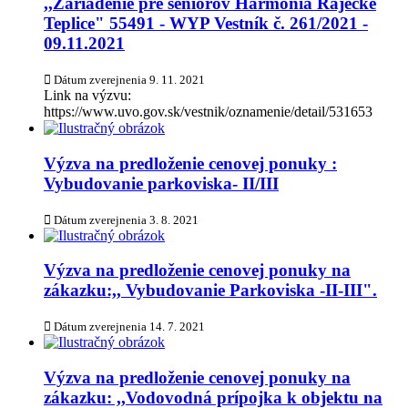
,,Zariadenie pre seniorov Harmónia Rajecké
Teplice" 55491 - WYP Vestník č. 261/2021 -
09.11.2021
Dátum zverejnenia
9. 11. 2021
Link na výzvu:
https://www.uvo.gov.sk/vestnik/oznamenie/detail/531653
Výzva na predloženie cenovej ponuky :
Vybudovanie parkoviska- II/III
Dátum zverejnenia
3. 8. 2021
Výzva na predloženie cenovej ponuky na
zákazku:,, Vybudovanie Parkoviska -II-III".
Dátum zverejnenia
14. 7. 2021
Výzva na predloženie cenovej ponuky na
zákazku: ,,Vodovodná prípojka k objektu na