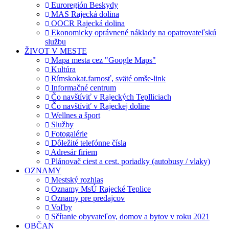
Euroregión Beskydy
MAS Rajecká dolina
OOCR Rajecká dolina
Ekonomicky oprávnené náklady na opatrovateľskú
službu
ŽIVOT V MESTE
Mapa mesta cez "Google Maps"
Kultúra
Rímskokat.farnosť, sväté omše-link
Informačné centrum
Čo navštíviť v Rajeckých Teplliciach
Čo navštíviť v Rajeckej doline
Wellnes a šport
Služby
Fotogalérie
Dôležité telefónne čísla
Adresár firiem
Plánovač ciest a cest. poriadky (autobusy / vlaky)
OZNAMY
Mestský rozhlas
Oznamy MsÚ Rajecké Teplice
Oznamy pre predajcov
Voľby
Sčítanie obyvateľov, domov a bytov v roku 2021
OBČAN