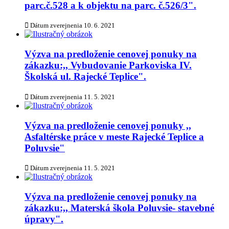
parc.č.528 a k objektu na parc. č.526/3".
Dátum zverejnenia
10. 6. 2021
Výzva na predloženie cenovej ponuky na
zákazku:,, Vybudovanie Parkoviska IV.
Školská ul. Rajecké Teplice".
Dátum zverejnenia
11. 5. 2021
Výzva na predloženie cenovej ponuky ,,
Asfaltérske práce v meste Rajecké Teplice a
Poluvsie"
Dátum zverejnenia
11. 5. 2021
Výzva na predloženie cenovej ponuky na
zákazku:,, Materská škola Poluvsie- stavebné
úpravy".