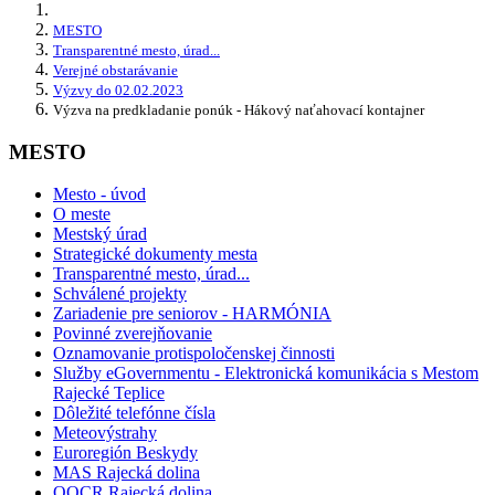
MESTO
Transparentné mesto, úrad...
Verejné obstarávanie
Výzvy do 02.02.2023
Výzva na predkladanie ponúk - Hákový naťahovací kontajner
MESTO
Mesto - úvod
O meste
Mestský úrad
Strategické dokumenty mesta
Transparentné mesto, úrad...
Schválené projekty
Zariadenie pre seniorov - HARMÓNIA
Povinné zverejňovanie
Oznamovanie protispoločenskej činnosti
Služby eGovernmentu - Elektronická komunikácia s Mestom
Rajecké Teplice
Dôležité telefónne čísla
Meteovýstrahy
Euroregión Beskydy
MAS Rajecká dolina
OOCR Rajecká dolina