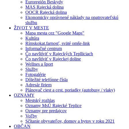
Euroregión Beskydy
MAS Rajecká dolina
OOCR Rajecká dolina
Ekonomicky oprávnené náklady na opatrovateľskú
službu
ŽIVOT V MESTE
Mapa mesta cez "Google Maps"
Kultúra
Rímskokat.farnosť, sväté omše-link
Informačné centrum
Čo navštíviť v Rajeckých Teplliciach
Čo navštíviť v Rajeckej doline
Wellnes a šport
Služby
Fotogalérie
Dôležité telefónne čísla
Adresár firiem
Plánovač ciest a cest. poriadky (autobusy / vlaky)
OZNAMY
Mestský rozhlas
Oznamy MsÚ Rajecké Teplice
Oznamy pre predajcov
Voľby
Sčítanie obyvateľov, domov a bytov v roku 2021
OBČAN