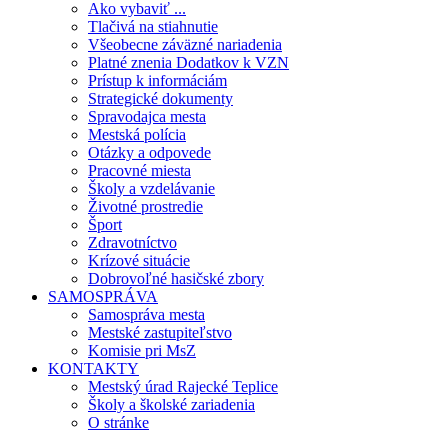
Ako vybaviť ...
Tlačivá na stiahnutie
Všeobecne záväzné nariadenia
Platné znenia Dodatkov k VZN
Prístup k informáciám
Strategické dokumenty
Spravodajca mesta
Mestská polícia
Otázky a odpovede
Pracovné miesta
Školy a vzdelávanie
Životné prostredie
Šport
Zdravotníctvo
Krízové situácie
Dobrovoľné hasičské zbory
SAMOSPRÁVA
Samospráva mesta
Mestské zastupiteľstvo
Komisie pri MsZ
KONTAKTY
Mestský úrad Rajecké Teplice
Školy a školské zariadenia
O stránke