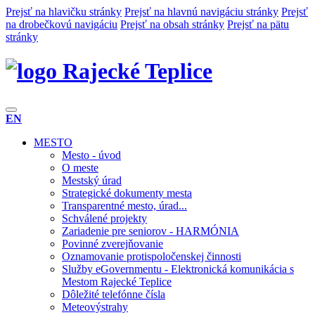
Prejsť na hlavičku stránky
Prejsť na hlavnú navigáciu stránky
Prejsť
na drobečkovú navigáciu
Prejsť na obsah stránky
Prejsť na pätu
stránky
Rajecké Teplice
EN
MESTO
Mesto - úvod
O meste
Mestský úrad
Strategické dokumenty mesta
Transparentné mesto, úrad...
Schválené projekty
Zariadenie pre seniorov - HARMÓNIA
Povinné zverejňovanie
Oznamovanie protispoločenskej činnosti
Služby eGovernmentu - Elektronická komunikácia s
Mestom Rajecké Teplice
Dôležité telefónne čísla
Meteovýstrahy