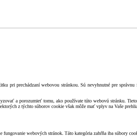
tku pri prechádzaní webovou stránkou. Sú nevyhnutné pre správnu fu
alyzovať a porozumieť tomu, ako používate túto webovú stránku. Tieto
iektorých z týchto súborov cookie však môže mať vplyv na Vaše prehli
 fungovanie webových stránok. Táto kategória zahŕňa iba súbory cook