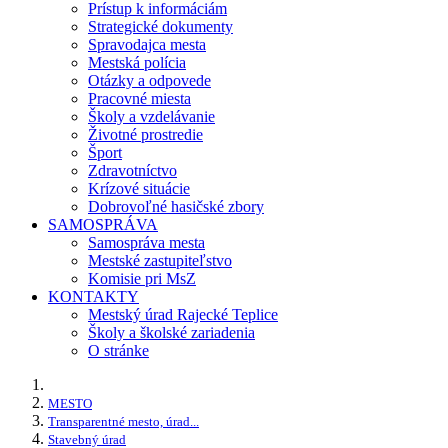
Prístup k informáciám
Strategické dokumenty
Spravodajca mesta
Mestská polícia
Otázky a odpovede
Pracovné miesta
Školy a vzdelávanie
Životné prostredie
Šport
Zdravotníctvo
Krízové situácie
Dobrovoľné hasičské zbory
SAMOSPRÁVA
Samospráva mesta
Mestské zastupiteľstvo
Komisie pri MsZ
KONTAKTY
Mestský úrad Rajecké Teplice
Školy a školské zariadenia
O stránke
MESTO
Transparentné mesto, úrad...
Stavebný úrad