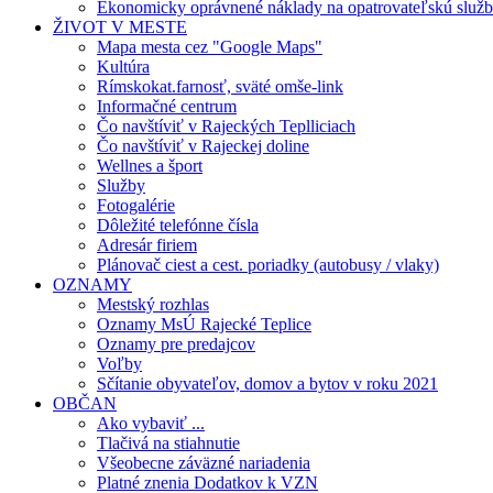
Ekonomicky oprávnené náklady na opatrovateľskú služ
ŽIVOT V MESTE
Mapa mesta cez "Google Maps"
Kultúra
Rímskokat.farnosť, sväté omše-link
Informačné centrum
Čo navštíviť v Rajeckých Teplliciach
Čo navštíviť v Rajeckej doline
Wellnes a šport
Služby
Fotogalérie
Dôležité telefónne čísla
Adresár firiem
Plánovač ciest a cest. poriadky (autobusy / vlaky)
OZNAMY
Mestský rozhlas
Oznamy MsÚ Rajecké Teplice
Oznamy pre predajcov
Voľby
Sčítanie obyvateľov, domov a bytov v roku 2021
OBČAN
Ako vybaviť ...
Tlačivá na stiahnutie
Všeobecne záväzné nariadenia
Platné znenia Dodatkov k VZN