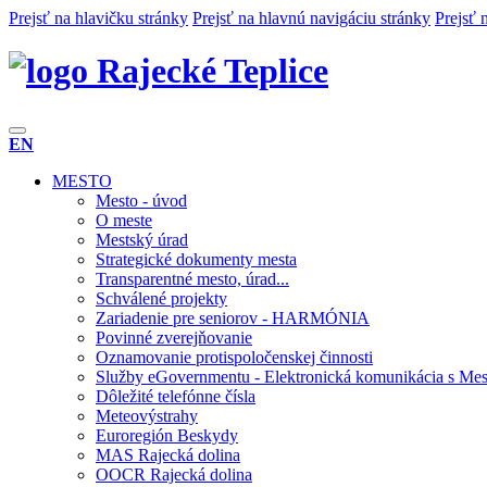
Prejsť na hlavičku stránky
Prejsť na hlavnú navigáciu stránky
Prejsť 
Rajecké Teplice
EN
MESTO
Mesto - úvod
O meste
Mestský úrad
Strategické dokumenty mesta
Transparentné mesto, úrad...
Schválené projekty
Zariadenie pre seniorov - HARMÓNIA
Povinné zverejňovanie
Oznamovanie protispoločenskej činnosti
Služby eGovernmentu - Elektronická komunikácia s Mes
Dôležité telefónne čísla
Meteovýstrahy
Euroregión Beskydy
MAS Rajecká dolina
OOCR Rajecká dolina